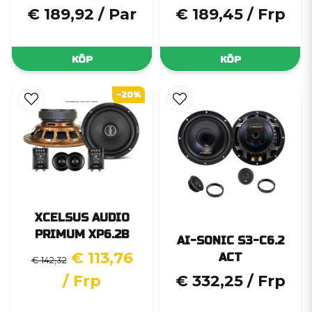
€ 189,92
/ Par
€ 189,45
/ Frp
KÖP
KÖP
-20%
XCELSUS AUDIO
PRIMUM XP6.2B
AI-SONIC S3-C6.2
€ 113,76
ACT
€ 142,32
/ Frp
€ 332,25
/ Frp