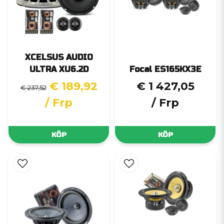
XCELSUS AUDIO
ULTRA XU6.2D
Focal ES165KX3E
€ 189,92
€ 1 427,05
€ 237,52
/ Frp
/ Frp
KÖP
KÖP