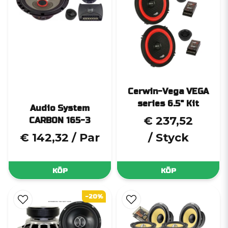
Cerwin-Vega VEGA
series 6.5" Kit
Audio System
€ 237,52
CARBON 165-3
€ 142,32
/ Par
/ Styck
KÖP
KÖP
-20%