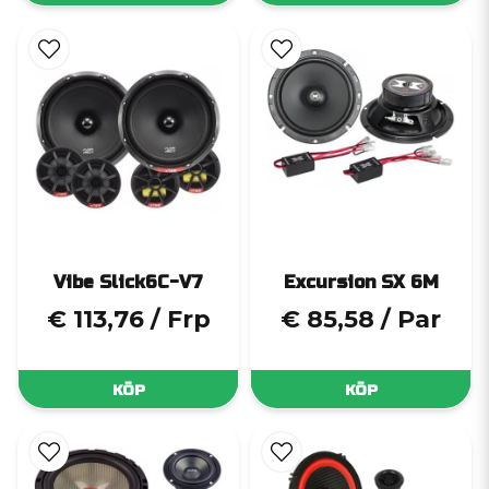
Vibe Slick6C-V7
Excursion SX 6M
€ 113,76
/ Frp
€ 85,58
/ Par
KÖP
KÖP