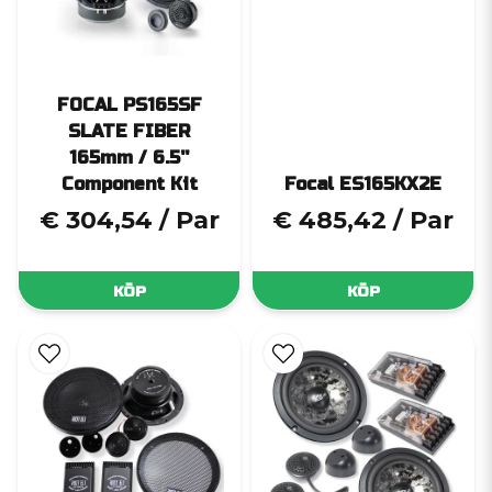
FOCAL PS165SF
SLATE FIBER
165mm / 6.5''
Component Kit
Focal ES165KX2E
€ 304,54
/ Par
€ 485,42
/ Par
KÖP
KÖP