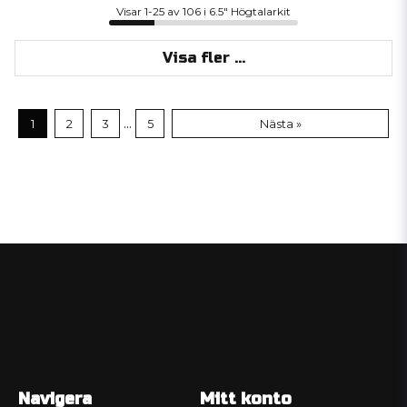
Visar 1-25 av 106 i 6.5" Högtalarkit
Visa fler ...
...
1
2
3
5
Nästa »
Navigera
Mitt konto