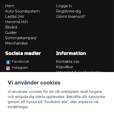
Hem
Logga in
Auto-Soundsystem
Registrera dig
Lastbil 24V
Glömt lösenord?
Hemma HiFi
Bilvård
Guider
Sommarkampanj!
Merchandise
Sociala medier
Information
Facebook
Kontakta oss
Köpvillkor
Instagram
Integritet & Cookiespolicy
TikTok
Retur
Vi använder cookies
Service/Garanti
Felsökningsguider
Vi använder cookies för att vår webbplats skall fungera
Lådritning
och erbjuda dig bästa upplevelse. Bekräfta ditt samtycke
Om oss
genom att trycka på "Godkänn alla", eller anpassa via
inställningar.