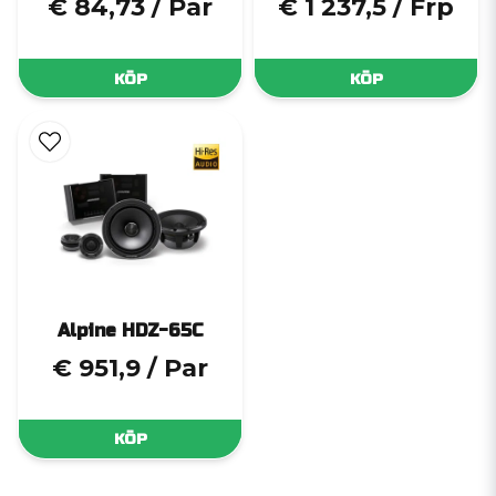
€ 84,73
/ Par
€ 1 237,5
/ Frp
KÖP
KÖP
Alpine HDZ-65C
€ 951,9
/ Par
KÖP