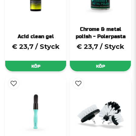
Lättmetallfälgar
– Ger en spegelblank finish utan att påverka ytans
integritet.
Stålfälgar
– Skyddas mot rost och får en uppfräschad look.
Mattlackade och pulverlackade fälgar
– Behandlas varsamt för
Chrome & metal
att bevara den matta ytan.
Högblanka och diamantfrästa fälgar
– Skonsam rengöring som
Acid clean gel
polish - Polerpasta
inte skadar den exklusiva finishen.
€ 23,7
/ Styck
€ 23,7
/ Styck
Varför välja Arcticlean?
KÖP
KÖP
Hos oss får du mer än bara en rengöring – du får expertis, precision
och långsiktigt skydd.
✔
Premiumprodukter
– Vi använder endast testade och
högkvalitativa medel anpassade för alla fälgtyper.
✔
Säker och effektiv behandling
– Våra tekniker vet exakt hur olika
material ska hanteras.
✔
Långvarigt resultat
– Skyddande beläggning håller fälgarna
renare längre.
✔
Snabb och smidig service
– Kort väntetid, enkel bokning och ett
resultat du märker direkt.