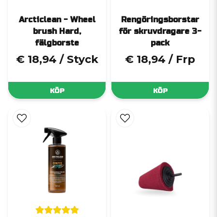
Arcticlean - Wheel
Rengöringsborstar
brush Hard,
för skruvdragare 3-
fälgborste
pack
€ 18,94
/ Styck
€ 18,94
/ Frp
KÖP
KÖP