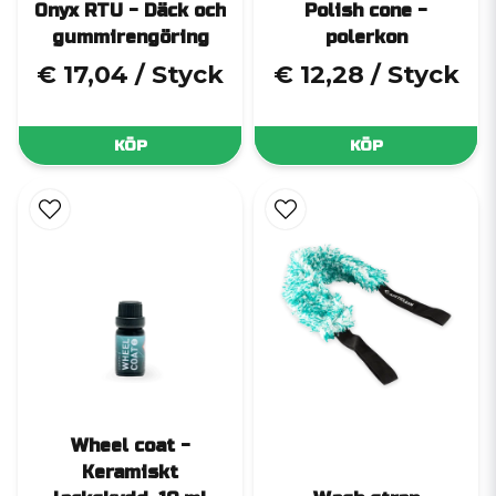
Onyx RTU - Däck och
Polish cone -
gummirengöring
polerkon
€ 17,04
/ Styck
€ 12,28
/ Styck
KÖP
KÖP
Wheel coat -
Keramiskt