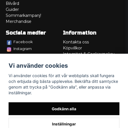
Bilvård
Guider
Sommarkampanj!
Merchandise
Sociala medier
Information
Facebook
Kontakta oss
Köpvillkor
Instagram
Integritet & Cookiespolicy
TikTok
Retur
Vi använder cookies
Service/Garanti
Felsökningsguider
Vi använder cookies för att vår webbplats skall fungera
Lådritning
och erbjuda dig bästa upplevelse. Bekräfta ditt samtycke
Om oss
genom att trycka på "Godkänn alla", eller anpassa via
inställningar.
Godkänn alla
Inställningar