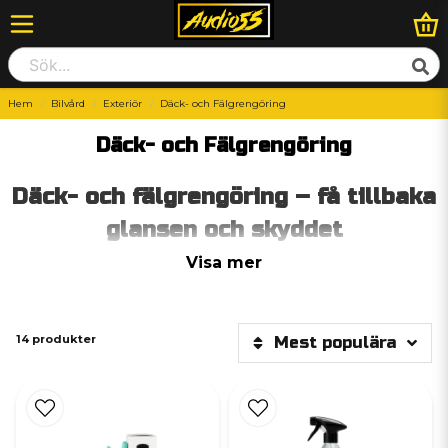
Hem
Bilvård
Exteriör
Däck- och Fälgrengöring
Däck- och Fälgrengöring
Däck- och fälgrengöring – få tillbaka
glansen och skyddet
Fälgar är en viktig del av bilens helhetsintryck – men också en av de
Visa mer
mest utsatta. De samlar snabbt på sig bromsdamm, smuts och
vägföroreningar som kan skada ytan och påverka både utseende
och livslängd. På Arcticlean erbjuder vi professionell fälgrengöring
med marknadens mest effektiva produkter och tekniker – oavsett
14 produkter
Mest populära
fälgtyp.
Varför är fälgrengöring så viktigt?