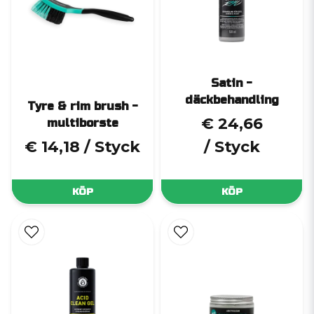
upp bromsdamm och ingrodd smuts. Vi väljer mellan syra- och
syrafria produkter beroende på fälgtyp för att undvika skador.
2.
Djuprengöring med borstning
Med specialborstar och mikrofiberverktyg rengör vi varje del av
fälgen – även de svåråtkomliga ytorna – utan att repa eller skada
Satin -
finishen.
däckbehandling
Tyre & rim brush -
3.
Noggrann högtryckssköljning
€ 24,66
multiborste
Efter rengöringen spolas alla rester bort med rent högtrycksvatten
€ 14,18
/ Styck
/ Styck
för att garantera ett helt rent resultat.
4.
Skydd och finish
Som avslutning applicerar vi ett keramiskt fälgskydd eller en
KÖP
KÖP
fälgförsegling som ger glans, skydd mot ny smuts och gör framtida
rengöring enklare.
Vi rengör alla typer av fälgar
Oavsett vilken typ av fälg du har kan du känna dig trygg med vår
metod: