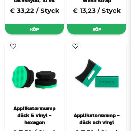
lackskydd, 10 ml
Wash strap
€ 33,22
/ Styck
€ 13,23
/ Styck
KÖP
KÖP
Applikatorsvamp
däck & vinyl -
Applikatorsvamp -
hexagon
däck och vinyl