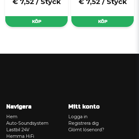
€ 7,52
/ Styck
€ 7,52
/ Styck
KÖP
KÖP
Navigera
Mitt konto
Hem
Logga in
Auto-Soundsystem
Registrera dig
Lastbil 24V
Glömt lösenord?
Hemma HiFi