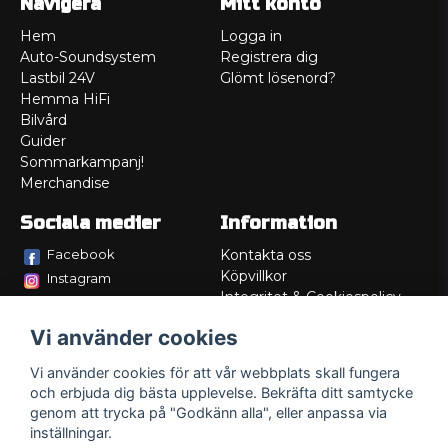
Navigera
Mitt konto
Hem
Logga in
Auto-Soundsystem
Registrera dig
Lastbil 24V
Glömt lösenord?
Hemma HiFi
Bilvård
Guider
Sommarkampanj!
Merchandise
Sociala medier
Information
Facebook
Kontakta oss
Köpvillkor
Instagram
Integritet & Cookiespolicy
TikTok
Retur
Vi använder cookies
Service/Garanti
Felsökningsguider
Vi använder cookies för att vår webbplats skall fungera
Lådritning
och erbjuda dig bästa upplevelse. Bekräfta ditt samtycke
Om oss
genom att trycka på "Godkänn alla", eller anpassa via
inställningar.