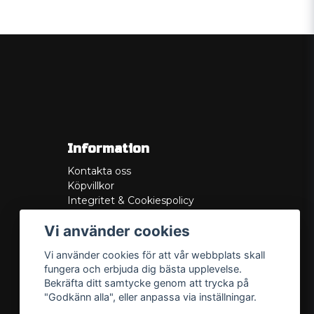
Information
Kontakta oss
Köpvillkor
Integritet & Cookiespolicy
Retur
Vi använder cookies
Service/Garanti
Felsökningsguider
Vi använder cookies för att vår webbplats skall
Lådritning
fungera och erbjuda dig bästa upplevelse.
Om oss
Bekräfta ditt samtycke genom att trycka på
"Godkänn alla", eller anpassa via inställningar.