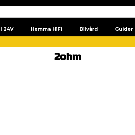
il 24V
Hemma HiFi
Bilvård
Guider
2ohm