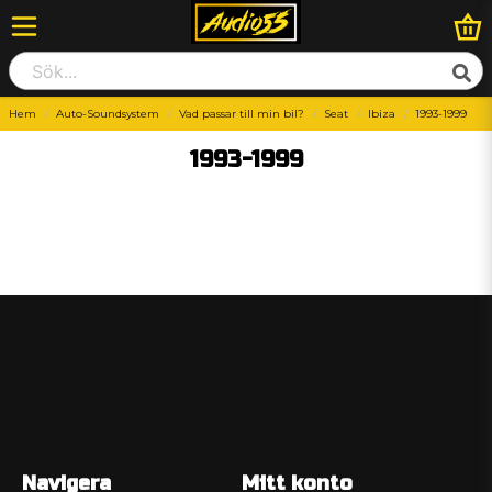
Hem
Auto-Soundsystem
Vad passar till min bil?
Seat
Ibiza
1993-1999
1993-1999
Navigera
Mitt konto