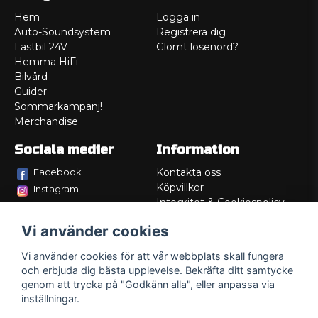
Hem
Logga in
Auto-Soundsystem
Registrera dig
Lastbil 24V
Glömt lösenord?
Hemma HiFi
Bilvård
Guider
Sommarkampanj!
Merchandise
Sociala medier
Information
Facebook
Kontakta oss
Köpvillkor
Instagram
Integritet & Cookiespolicy
TikTok
Retur
Vi använder cookies
Service/Garanti
Felsökningsguider
Vi använder cookies för att vår webbplats skall fungera
Lådritning
och erbjuda dig bästa upplevelse. Bekräfta ditt samtycke
Om oss
genom att trycka på "Godkänn alla", eller anpassa via
inställningar.