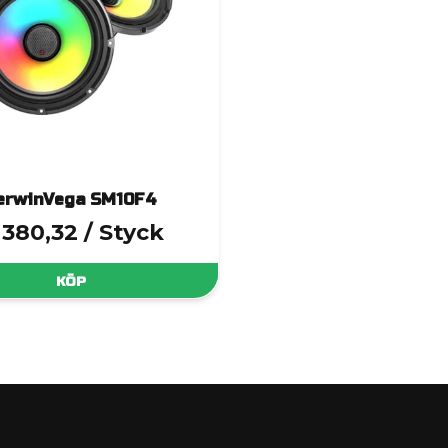
erwinVega SM10F4
 380,32
/ Styck
KÖP