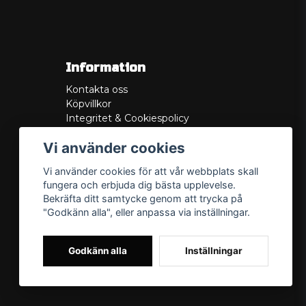
Information
Kontakta oss
Köpvillkor
Integritet & Cookiespolicy
Retur
Vi använder cookies
Service/Garanti
Felsökningsguider
Vi använder cookies för att vår webbplats skall
Lådritning
fungera och erbjuda dig bästa upplevelse.
Om oss
Bekräfta ditt samtycke genom att trycka på
"Godkänn alla", eller anpassa via inställningar.
Godkänn alla
Inställningar