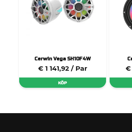
Cerwin Vega SH10F4W
C
€ 1 141,92
/ Par
€
KÖP