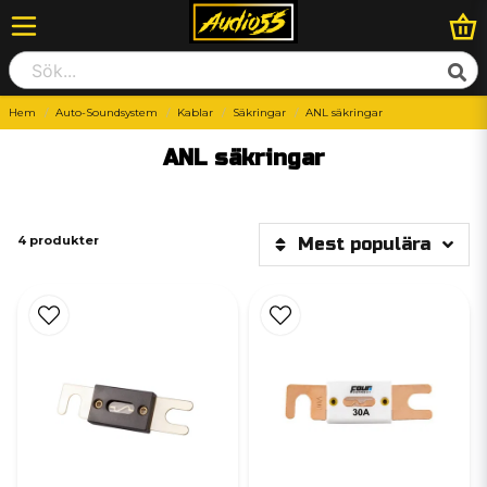
Hem
Auto-Soundsystem
Kablar
Säkringar
ANL säkringar
ANL säkringar
4 produkter
Mest populära