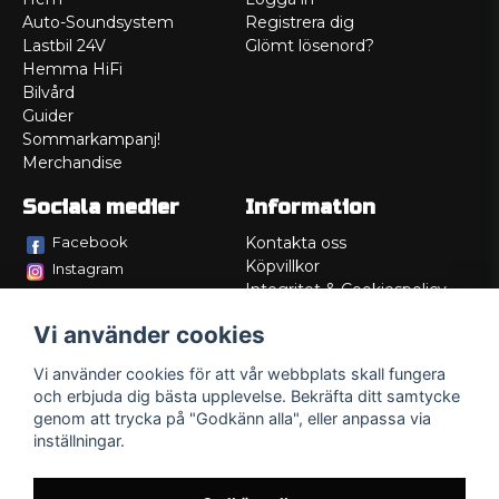
Auto-Soundsystem
Registrera dig
Lastbil 24V
Glömt lösenord?
Hemma HiFi
Bilvård
Guider
Sommarkampanj!
Merchandise
Sociala medier
Information
Facebook
Kontakta oss
Köpvillkor
Instagram
Integritet & Cookiespolicy
TikTok
Retur
Vi använder cookies
Service/Garanti
Felsökningsguider
Vi använder cookies för att vår webbplats skall fungera
Lådritning
och erbjuda dig bästa upplevelse. Bekräfta ditt samtycke
Om oss
genom att trycka på "Godkänn alla", eller anpassa via
inställningar.