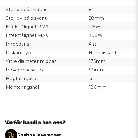
Storlek på midbas
8"
Storlek på diskant
28mm
Effekttålighet RMS
125W
Effekttålighet MAX
300W
Impedans
4 Ω
Diskant typ
Horndiskant
Yttre diameter midbas
175mm
Inbyggnadsdjup
80mm
Högtalargaller
ja
Monteringshål
186mm
Varför handla hos oss?
Snabba leveranser