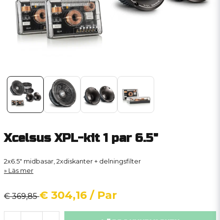
Xcelsus XPL-kit 1 par 6.5"
2x6.5" midbasar, 2xdiskanter + delningsfilter
Läs mer
€ 304,16
/ Par
€ 369,85