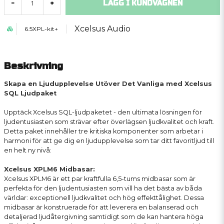
LÄGG I KUNDVAGNEN
-
+
Xcelsus Audio
6.5XPL-kit+
Beskrivning
Skapa en Ljudupplevelse Utöver Det Vanliga med Xcelsus
SQL Ljudpaket
Upptäck Xcelsus SQL-ljudpaketet - den ultimata lösningen för
ljudentusiasten som strävar efter överlägsen ljudkvalitet och kraft.
Detta paket innehåller tre kritiska komponenter som arbetar i
harmoni för att ge dig en ljudupplevelse som tar ditt favoritljud till
en helt ny nivå:
Xcelsus XPLM6 Midbasar:
Xcelsus XPLM6 är ett par kraftfulla 6,5-tums midbasar som är
perfekta för den ljudentusiasten som vill ha det bästa av båda
världar: exceptionell ljudkvalitet och hög effekttålighet. Dessa
midbasar är konstruerade för att leverera en balanserad och
detaljerad ljudåtergivning samtidigt som de kan hantera höga