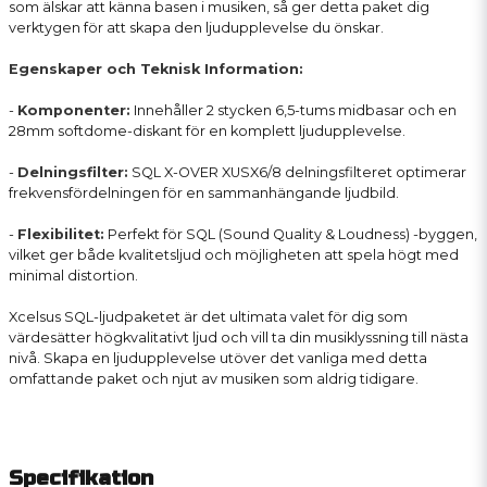
som älskar att känna basen i musiken, så ger detta paket dig
verktygen för att skapa den ljudupplevelse du önskar.
Egenskaper och Teknisk Information:
-
Komponenter:
Innehåller 2 stycken 6,5-tums midbasar och en
28mm softdome-diskant för en komplett ljudupplevelse.
-
Delningsfilter:
SQL X-OVER XUSX6/8 delningsfilteret optimerar
frekvensfördelningen för en sammanhängande ljudbild.
-
Flexibilitet:
Perfekt för SQL (Sound Quality & Loudness) -byggen,
vilket ger både kvalitetsljud och möjligheten att spela högt med
minimal distortion.
Xcelsus SQL-ljudpaketet är det ultimata valet för dig som
värdesätter högkvalitativt ljud och vill ta din musiklyssning till nästa
nivå. Skapa en ljudupplevelse utöver det vanliga med detta
omfattande paket och njut av musiken som aldrig tidigare.
Specifikation