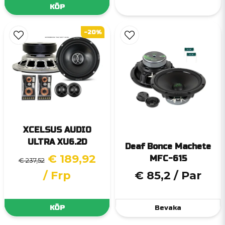
KÖP
-20%
XCELSUS AUDIO
ULTRA XU6.2D
Deaf Bonce Machete
€ 189,92
MFC-615
€ 237,52
/ Frp
€ 85,2
/ Par
KÖP
Bevaka