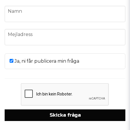
name
Namn
email
Mejladress
Ja, ni får publicera min fråga
Skicka fråga