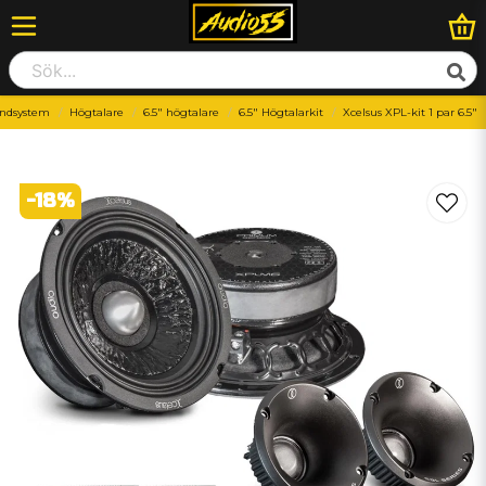
ndsystem
Högtalare
6.5" högtalare
6.5" Högtalarkit
Xcelsus XPL-kit 1 par 6.5"
-
18
%