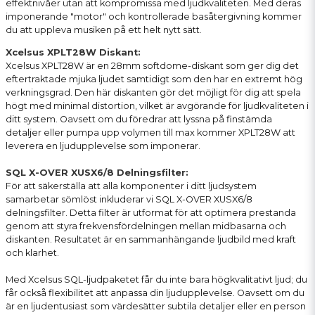
effektnivåer utan att kompromissa med ljudkvaliteten. Med deras
imponerande "motor" och kontrollerade basåtergivning kommer
du att uppleva musiken på ett helt nytt sätt.
Xcelsus XPLT28W Diskant:
Xcelsus XPLT28W är en 28mm softdome-diskant som ger dig det
eftertraktade mjuka ljudet samtidigt som den har en extremt hög
verkningsgrad. Den här diskanten gör det möjligt för dig att spela
högt med minimal distortion, vilket är avgörande för ljudkvaliteten i
ditt system. Oavsett om du föredrar att lyssna på finstämda
detaljer eller pumpa upp volymen till max kommer XPLT28W att
leverera en ljudupplevelse som imponerar.
SQL X-OVER XUSX6/8 Delningsfilter:
För att säkerställa att alla komponenter i ditt ljudsystem
samarbetar sömlöst inkluderar vi SQL X-OVER XUSX6/8
delningsfilter. Detta filter är utformat för att optimera prestanda
genom att styra frekvensfördelningen mellan midbasarna och
diskanten. Resultatet är en sammanhängande ljudbild med kraft
och klarhet.
Med Xcelsus SQL-ljudpaketet får du inte bara högkvalitativt ljud; du
får också flexibilitet att anpassa din ljudupplevelse. Oavsett om du
är en ljudentusiast som värdesätter subtila detaljer eller en person