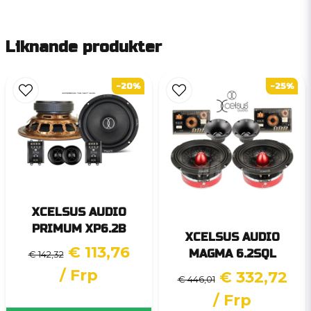
Liknande produkter
-20%
-25%
XCELSUS AUDIO
PRIMUM XP6.2B
XCELSUS AUDIO
€ 113,76
MAGMA 6.2SQL
€ 142,32
/ Frp
€ 332,72
€ 446,01
/ Frp