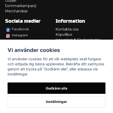
Guider
Sommarkampanj!
Merchandise
Sociala medier
Information
Facebook
Kontakta oss
Köpvillkor
Instagram
Integritet & Cookiespolicy
TikTok
Retur
Vi använder cookies
Service/Garanti
Felsökningsguider
Vi använder cookies för att vår webbplats skall fungera
Lådritning
och erbjuda dig bästa upplevelse. Bekräfta ditt samtycke
Om oss
genom att trycka på "Godkänn alla", eller anpassa via
inställningar.
Godkänn alla
Inställningar
Powered by Nyehandel AB