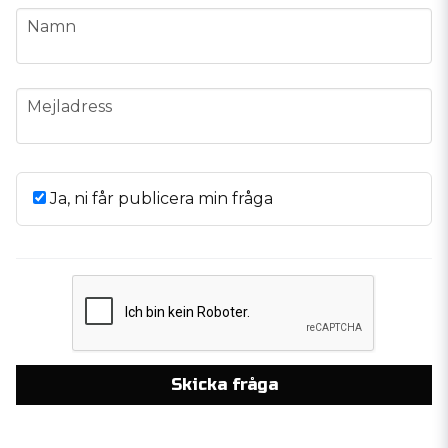
name
Namn
email
Mejladress
Ja, ni får publicera min fråga
Skicka fråga