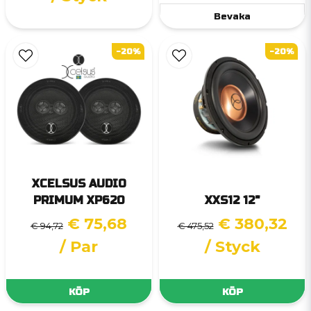
Bevaka
-20%
-20%
XCELSUS AUDIO
PRIMUM XP620
XXS12 12"
€ 75,68
€ 380,32
€ 94,72
€ 475,52
/ Par
/ Styck
KÖP
KÖP