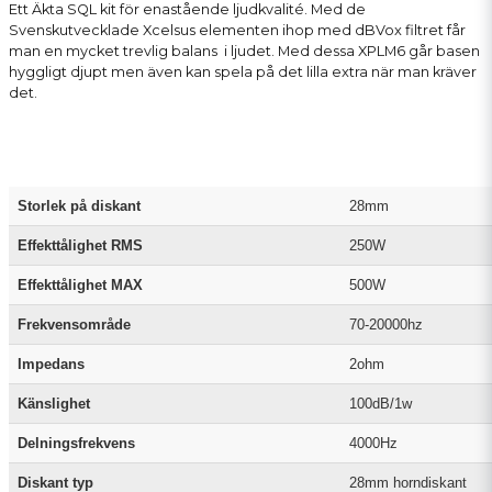
Ett Äkta SQL kit för enastående ljudkvalité. Med de
Svenskutvecklade Xcelsus elementen ihop med dBVox filtret får
man en mycket trevlig balans i ljudet. Med dessa XPLM6 går basen
hyggligt djupt men även kan spela på det lilla extra när man kräver
det.
Storlek på diskant
28mm
Effekttålighet RMS
250W
Effekttålighet MAX
500W
Frekvensområde
70-20000hz
Impedans
2ohm
Känslighet
100dB/1w
Delningsfrekvens
4000Hz
Diskant typ
28mm horndiskant