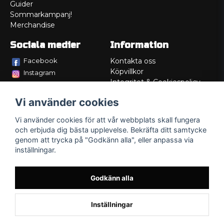
Guider
Sommarkampanj!
Merchandise
Sociala medier
Information
Facebook
Kontakta oss
Köpvillkor
Instagram
Integritet & Cookiespolicy
TikTok
Retur
Vi använder cookies
Service/Garanti
Felsökningsguider
Vi använder cookies för att vår webbplats skall fungera
Lådritning
och erbjuda dig bästa upplevelse. Bekräfta ditt samtycke
Om oss
genom att trycka på "Godkänn alla", eller anpassa via
inställningar.
Godkänn alla
Inställningar