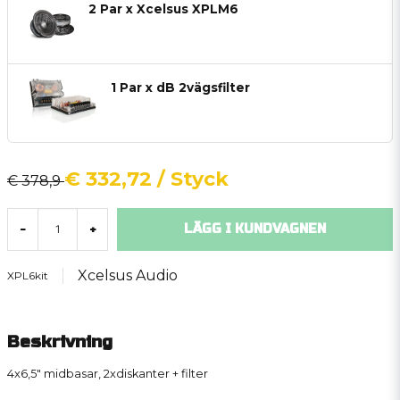
2 Par x Xcelsus XPLM6
1 Par x dB 2vägsfilter
€ 332,72
/ Styck
€ 378,9
LÄGG I KUNDVAGNEN
-
+
Xcelsus Audio
XPL6kit
Beskrivning
4x6,5" midbasar, 2xdiskanter + filter