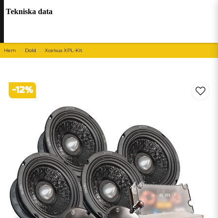
Tekniska data
Hem
Dold
Xcelsus XPL-Kit
-
12
%