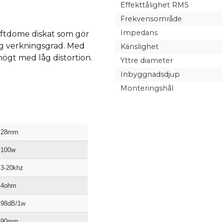
Effekttålighet RMS
Frekvensområde
Impedans
ftdome diskat som gör
g verkningsgrad. Med
Känslighet
ögt med låg distortion.
Yttre diameter
Inbyggnadsdjup
Monteringshål
28mm
100w
3-20khz
4ohm
98dB/1w
90mm