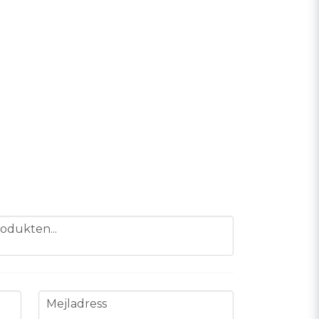
odukten...
email
Mejladress