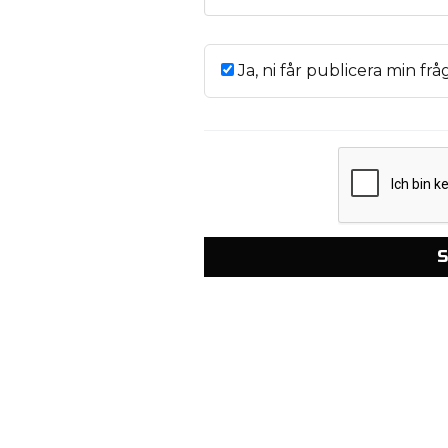
Ja, ni får publicera min frå
S