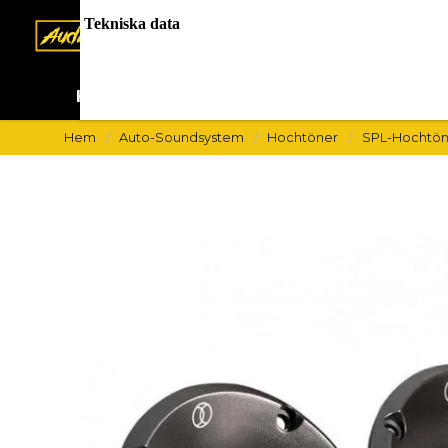
Tekniska data
Hem
Auto-Soundsystem
Lastb
Hem
Auto-Soundsystem
Hochtöner
SPL-Hochtön