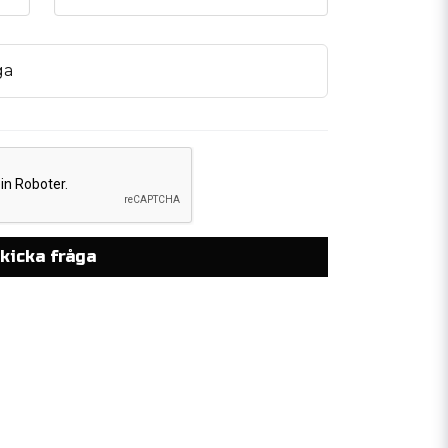
ga
kicka fråga