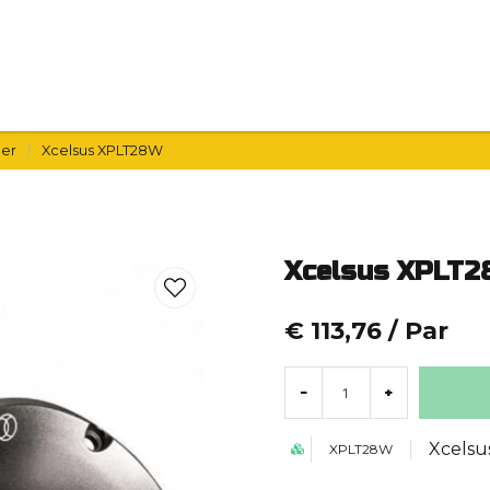
il 24V
Hemma HiFi
Bilvård
Guider
er
Xcelsus XPLT28W
Xcelsus XPLT
€ 113,76
/ Par
-
+
Xcelsu
XPLT28W