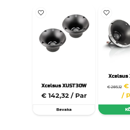
Xcelsus
€
Xcelsus XUST30W
€ 285,12
€ 142,32
/ Par
/ 
Bevaka
K