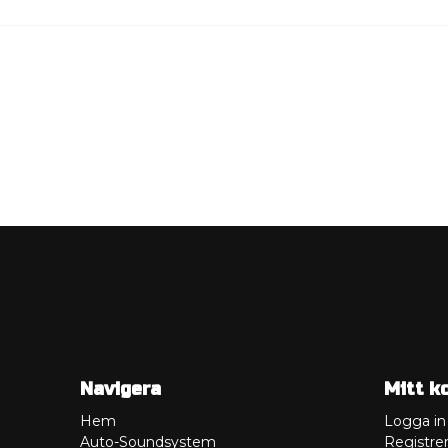
Navigera
Mitt k
Hem
Logga in
Auto-Soundsystem
Registrer