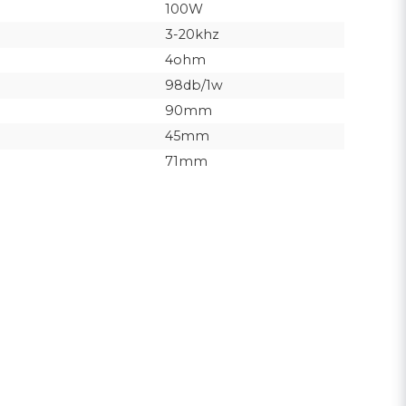
100W
3-20khz
4ohm
98db/1w
90mm
45mm
71mm