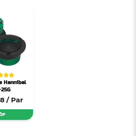
e Hannibal
-25G
68
/ Par
ÖP