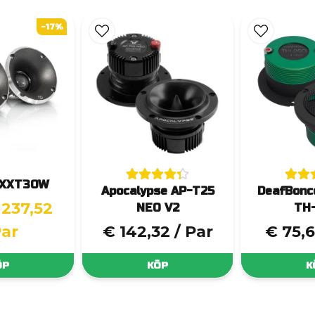
-17%
 XXT30W
Apocalypse AP-T25
DeafBonc
 237,52
NEO V2
TH
Par
€ 142,32
/ Par
€ 75,
ÖP
KÖP
K