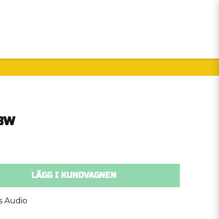
Handla som
Sommarkampanj!
Merchandise
28W
LÄGG I KUNDVAGNEN
s Audio