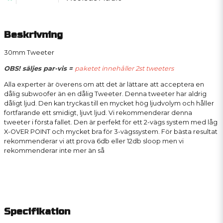
Beskrivning
30mm Tweeter
OBS! säljes par-vis =
paketet innehåller 2st tweeters
Alla experter är överens om att det är lättare att acceptera en
dålig subwoofer än en dålig Tweeter. Denna tweeter har aldrig
dåligt ljud. Den kan tryckas till en mycket hög ljudvolym och håller
fortfarande ett smidigt, ljuvt ljud. Vi rekommenderar denna
tweeter i första fallet. Den är perfekt för ett 2-vägs system med låg
X-OVER POINT och mycket bra för 3-vägssystem. För bästa resultat
rekommenderar vi att prova 6db eller 12db sloop men vi
rekommenderar inte mer än så
Specifikation