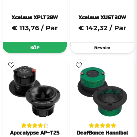
Xcelsus XPLT28W
Xcelsus XUST30W
€ 113,76
/ Par
€ 142,32
/ Par
KÖP
Bevaka
Apocalypse AP-T25
DeafBonce Hannibal