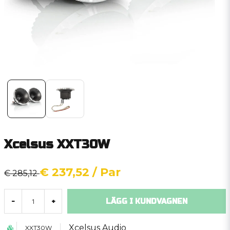
Xcelsus XXT30W
€ 237,52
/ Par
€ 285,12
LÄGG I KUNDVAGNEN
-
+
Xcelsus Audio
XXT30W