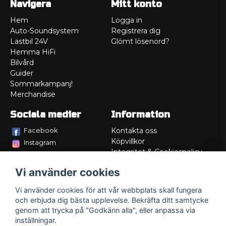
Navigera
Mitt konto
Hem
Logga in
Auto-Soundsystem
Registrera dig
Lastbil 24V
Glömt lösenord?
Hemma HiFi
Bilvård
Guider
Sommarkampanj!
Merchandise
Sociala medier
Information
Facebook
Kontakta oss
Köpvillkor
Instagram
Integritet & Cookiespolicy
TikTok
Retur
Vi använder cookies
Service/Garanti
Felsökningsguider
Vi använder cookies för att vår webbplats skall fungera
Lådritning
och erbjuda dig bästa upplevelse. Bekräfta ditt samtycke
Om oss
genom att trycka på "Godkänn alla", eller anpassa via
inställningar.