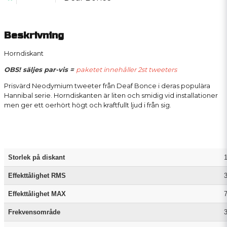
Beskrivning
Horndiskant
OBS! säljes par-vis =
paketet innehåller 2st tweeters
Prisvärd Neodymium tweeter från Deaf Bonce i deras populära
Hannibal serie. Horndiskanten är liten och smidig vid installationer
men ger ett oerhört högt och kraftfullt ljud i från sig.
Storlek på diskant
1
Effekttålighet RMS
Effekttålighet MAX
Frekvensområde