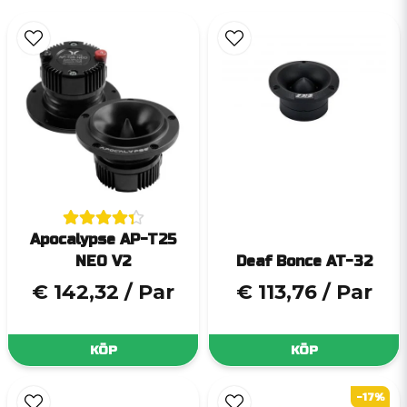
Apocalypse AP-T25
NEO V2
Deaf Bonce AT-32
€ 142,32
/ Par
€ 113,76
/ Par
KÖP
KÖP
-17%