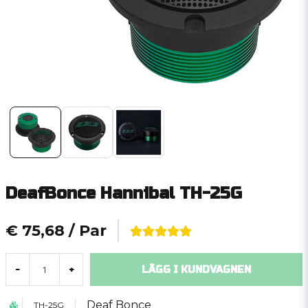
DeafBonce Hannibal TH-25G
€ 75,68
/ Par
LÄGG I KUNDVAGNEN
-
+
Deaf Bonce
TH-25G