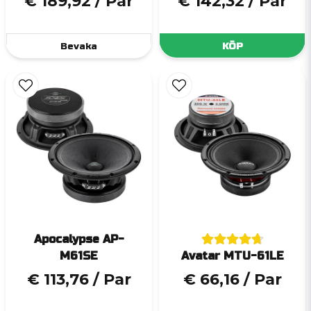
€ 189,92
/ Par
€ 142,32
/ Par
Bevaka
KÖP
Apocalypse AP-
M61SE
Avatar MTU-61LE
€ 113,76
/ Par
€ 66,16
/ Par