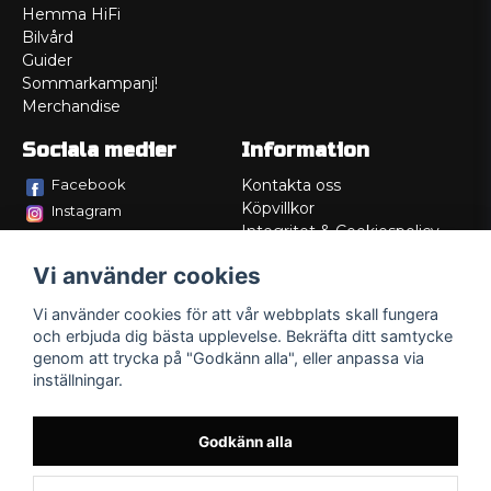
Hemma HiFi
Bilvård
Guider
Sommarkampanj!
Merchandise
Sociala medier
Information
Facebook
Kontakta oss
Köpvillkor
Instagram
Integritet & Cookiespolicy
TikTok
Retur
Vi använder cookies
Service/Garanti
Felsökningsguider
Vi använder cookies för att vår webbplats skall fungera
Lådritning
och erbjuda dig bästa upplevelse. Bekräfta ditt samtycke
Om oss
genom att trycka på "Godkänn alla", eller anpassa via
inställningar.
Godkänn alla