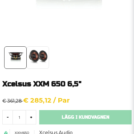
Xcelsus XXM 650 6,5"
€ 285,12
/ Par
€ 361,28
LÄGG I KUNDVAGNEN
-
+
Xcelsus Audio
XXM650