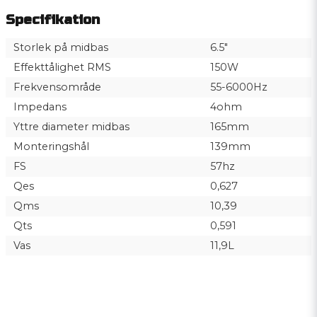
Specifikation
Storlek på midbas
6.5"
Effekttålighet RMS
150W
Frekvensområde
55-6000Hz
Impedans
4ohm
Yttre diameter midbas
165mm
Monteringshål
139mm
FS
57hz
Qes
0,627
Qms
10,39
Qts
0,591
Vas
11,9L