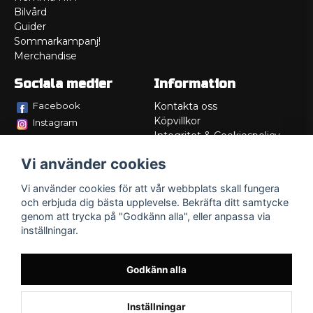
Bilvård
Guider
Sommarkampanj!
Merchandise
Sociala medier
Information
Facebook
Kontakta oss
Köpvillkor
Instagram
Integritet & Cookiespolicy
TikTok
Retur
Vi använder cookies
Service/Garanti
Felsökningsguider
Vi använder cookies för att vår webbplats skall fungera
Lådritning
och erbjuda dig bästa upplevelse. Bekräfta ditt samtycke
Om oss
genom att trycka på "Godkänn alla", eller anpassa via
inställningar.
Godkänn alla
Inställningar