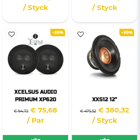
/ Styck
/ Styck
-20%
-20%
XCELSUS AUDIO
PRIMUM XP620
XXS12 12"
€ 75,68
€ 380,32
€ 94,72
€ 475,52
/ Par
/ Styck