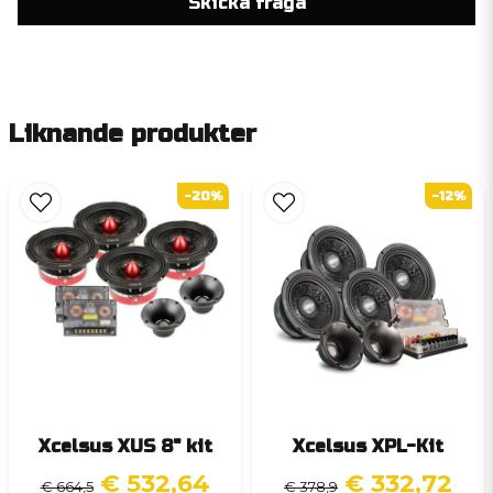
Skicka fråga
Liknande produkter
-20%
-12%
Xcelsus XUS 8" kit
Xcelsus XPL-Kit
€ 532,64
€ 332,72
€ 664,5
€ 378,9