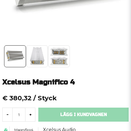
Xcelsus Magnifico 4
€ 380,32
/ Styck
LÄGG I KUNDVAGNEN
-
+
Xcelsus Audio
Magnifico4