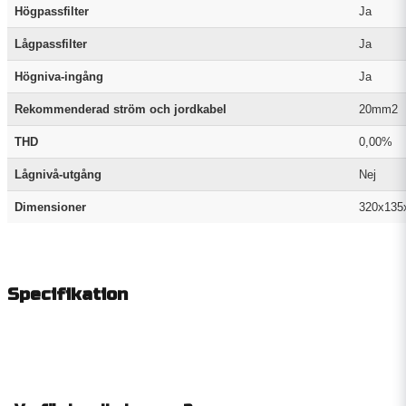
Högpassfilter
Ja
Lågpassfilter
Ja
Högniva-ingång
Ja
Rekommenderad ström och jordkabel
20mm2
THD
0,00%
Lågnivå-utgång
Nej
Dimensioner
320x13
Specifikation