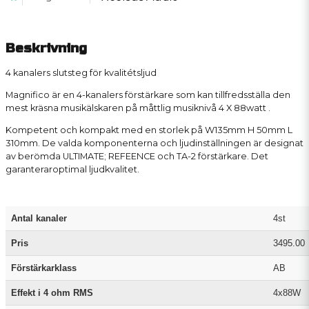
Beskrivning
4 kanalers slutsteg för kvalitétsljud
Magnifico är en 4-kanalers förstärkare som kan tillfredsställa den
mest kräsna musikälskaren på måttlig musiknivå 4 X 88watt .
Kompetent och kompakt med en storlek på W135mm H 50mm L
310mm. De valda komponenterna och ljudinställningen är designat
av berömda ULTIMATE; REFEENCE och TA-2 förstärkare. Det
garanteraroptimal ljudkvalitet.
Antal kanaler
4st
Pris
3495.00
Förstärkarklass
AB
Effekt i 4 ohm RMS
4x88W