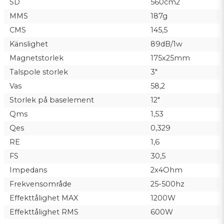
SD
560cm2
MMS
187g
CMS
145,5
Känslighet
89dB/1w
Magnetstorlek
175x25mm
Talspole storlek
3"
Vas
58,2
Storlek på baselement
12"
Qms
1,53
Qes
0,329
RE
1,6
FS
30,5
Impedans
2x4Ohm
Frekvensområde
25-500hz
Effekttålighet MAX
1200W
Effekttålighet RMS
600W