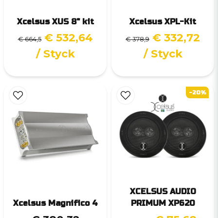
Xcelsus XUS 8" kit
Xcelsus XPL-Kit
€ 532,64
€ 332,72
€ 664,5
€ 378,9
/ Styck
/ Styck
-20%
XCELSUS AUDIO
Xcelsus Magnifico 4
PRIMUM XP620