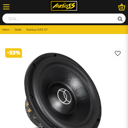
Hem
Dold
Xcelsus XAS 12"
-
33
%