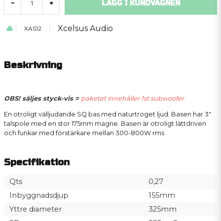
LÄGG I KUNDVAGNEN
-
+
Xcelsus Audio
XAS12
Beskrivning
OBS! säljes styck-vis =
paketet innehåller 1st subwoofer
En otroligt välljudande SQ bas med naturtroget ljud. Basen har 3"
talspole med en stor 175mm magne. Basen är otroligt lättdriven
och funkar med förstärkare mellan 300-800W rms
Specifikation
Qts
0,27
Inbyggnadsdjup
155mm
Yttre diameter
325mm