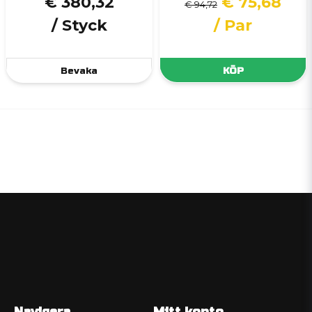
€ 380,32
€ 75,68
€ 94,72
/ Styck
/ Par
Bevaka
KÖP