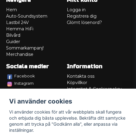
Navigera
Mitt konto
Hem
Logga in
Auto-Soundsystem
Registrera dig
Lastbil 24V
Glömt lösenord?
Hemma HiFi
Bilvård
Guider
Sommarkampanj!
Merchandise
Sociala medier
Information
Facebook
Kontakta oss
Köpvillkor
Instagram
Integritet & Cookiespolicy
TikTok
Retur
Vi använder cookies
Service/Garanti
Felsökningsguider
Vi använder cookies för att vår webbplats skall fungera
Lådritning
och erbjuda dig bästa upplevelse. Bekräfta ditt samtycke
Om oss
genom att trycka på "Godkänn alla", eller anpassa via
inställningar.