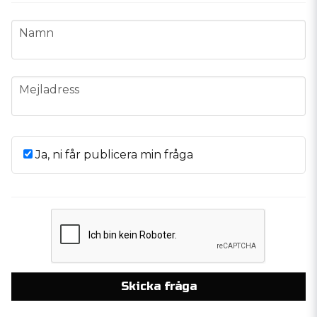
name
Namn
email
Mejladress
Ja, ni får publicera min fråga
Skicka fråga