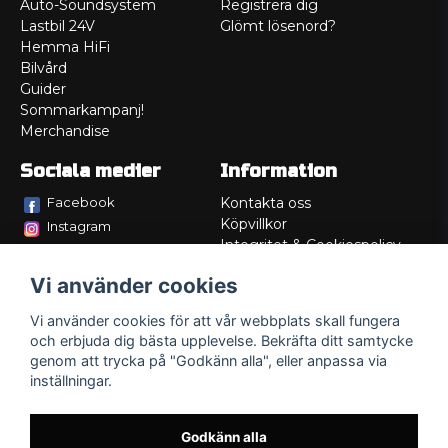
Auto-Soundsystem
Registrera dig
Lastbil 24V
Glömt lösenord?
Hemma HiFi
Bilvård
Guider
Sommarkampanj!
Merchandise
Sociala medier
Information
Facebook
Kontakta oss
Köpvillkor
Instagram
Integritet & Cookiespolicy
TikTok
Retur
Vi använder cookies
Service/Garanti
Felsökningsguider
Vi använder cookies för att vår webbplats skall fungera
Lådritning
och erbjuda dig bästa upplevelse. Bekräfta ditt samtycke
Om oss
genom att trycka på "Godkänn alla", eller anpassa via
inställningar.
Godkänn alla