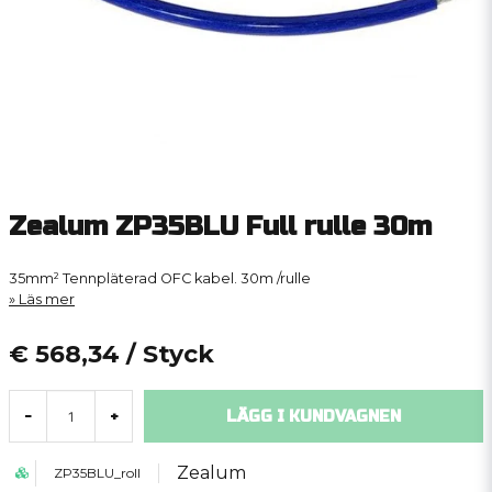
Zealum ZP35BLU Full rulle 30m
35mm² Tennpläterad OFC kabel. 30m /rulle
Läs mer
€ 568,34
/ Styck
LÄGG I KUNDVAGNEN
-
+
Zealum
ZP35BLU_roll