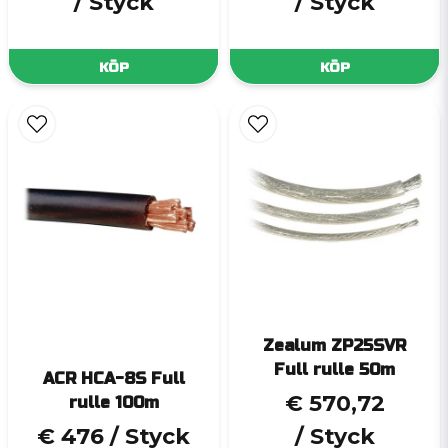
/ Styck
/ Styck
KÖP
KÖP
Zealum ZP25SVR
Full rulle 50m
ACR HCA-8S Full
€ 570,72
rulle 100m
€ 476
/ Styck
/ Styck