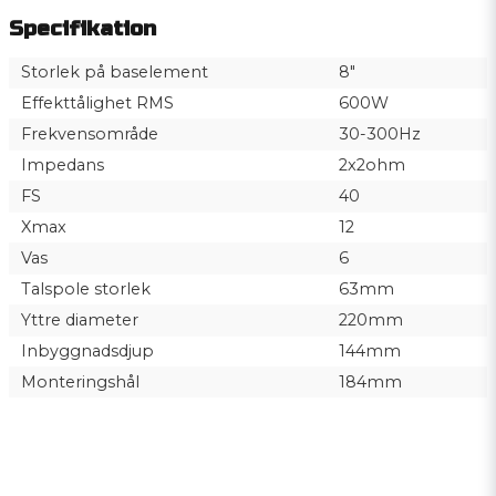
Specifikation
Storlek på baselement
8"
Effekttålighet RMS
600W
Frekvensområde
30-300Hz
Impedans
2x2ohm
FS
40
Xmax
12
Vas
6
Talspole storlek
63mm
Yttre diameter
220mm
Inbyggnadsdjup
144mm
Monteringshål
184mm