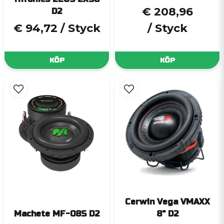
€ 208,96
D2
€ 94,72
/ Styck
/ Styck
KÖP
KÖP
Cerwin Vega VMAXX
Machete MF-08S D2
8" D2