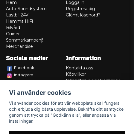
Hem
Logga in
Auto-Soundsystem
Registrera dig
Lastbil 24V
Glömt lösenord?
Hemma HiFi
Bilvård
Guider
Sommarkampanj!
Merchandise
Sociala medier
Information
Facebook
Kontakta oss
Köpvillkor
Instagram
Integritet & Cookiespolicy
TikTok
Retur
Vi använder cookies
Service/Garanti
Felsökningsguider
Vi använder cookies för att vår webbplats skall fungera
Lådritning
och erbjuda dig bästa upplevelse. Bekräfta ditt samtycke
Om oss
genom att trycka på "Godkänn alla", eller anpassa via
inställningar.