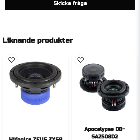
Skicka fråga
Liknande produkter
Apocalypse DB-
SA2508D2
Hifonics ZEUS ZXS8