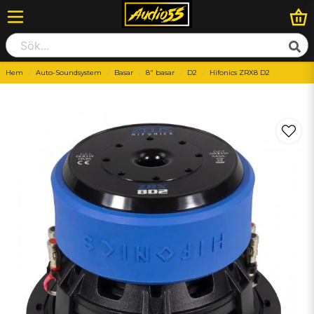
Hem
Auto-Soundsystem
Basar
8" basar
D2
Hifonics ZRX8 D2