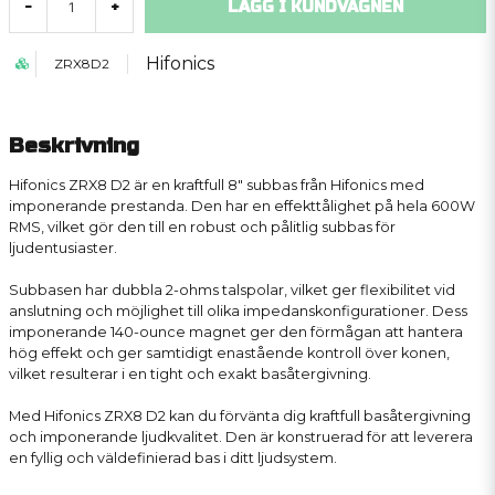
LÄGG I KUNDVAGNEN
-
+
Hifonics
ZRX8D2
Beskrivning
Hifonics ZRX8 D2 är en kraftfull 8" subbas från Hifonics med
imponerande prestanda. Den har en effekttålighet på hela 600W
RMS, vilket gör den till en robust och pålitlig subbas för
ljudentusiaster.
Subbasen har dubbla 2-ohms talspolar, vilket ger flexibilitet vid
anslutning och möjlighet till olika impedanskonfigurationer. Dess
imponerande 140-ounce magnet ger den förmågan att hantera
hög effekt och ger samtidigt enastående kontroll över konen,
vilket resulterar i en tight och exakt basåtergivning.
Med Hifonics ZRX8 D2 kan du förvänta dig kraftfull basåtergivning
och imponerande ljudkvalitet. Den är konstruerad för att leverera
en fyllig och väldefinierad bas i ditt ljudsystem.