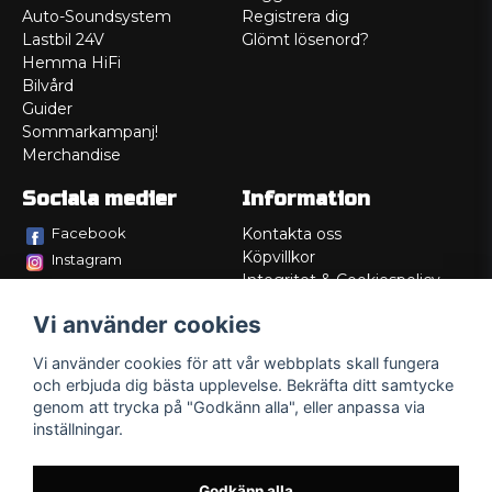
Auto-Soundsystem
Registrera dig
Lastbil 24V
Glömt lösenord?
Hemma HiFi
Bilvård
Guider
Sommarkampanj!
Merchandise
Sociala medier
Information
Facebook
Kontakta oss
Köpvillkor
Instagram
Integritet & Cookiespolicy
TikTok
Retur
Vi använder cookies
Service/Garanti
Felsökningsguider
Vi använder cookies för att vår webbplats skall fungera
Lådritning
och erbjuda dig bästa upplevelse. Bekräfta ditt samtycke
Om oss
genom att trycka på "Godkänn alla", eller anpassa via
inställningar.
Godkänn alla