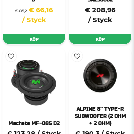
€ 66,16
€ 208,96
€ 85,2
/ Styck
/ Styck
KÖP
KÖP
ALPINE 8'' TYPE-R
SUBWOOFER (2 OHM
Machete MF-08S D2
+ 2 OHM)
€ 123,28
/ Styck
€ 190,3
/ Styck