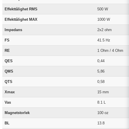
Effekttålighet RMS
500 W
Effekttålighet MAX
1000 W
Impedans
2x2 ohm
FS
41.5 Hz
RE
1 Ohm / 4 Ohm
QES
0,44
QMS
5,86
QTS
0,58
Xmax
15 mm
Vas
8.1 L
Magnetstorlek
100 oz
BL
13.8