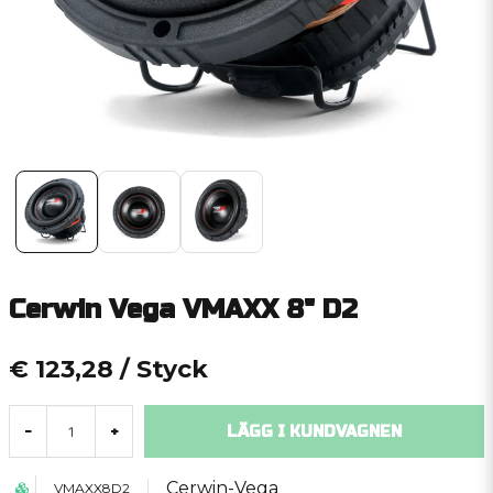
Cerwin Vega VMAXX 8" D2
€ 123,28
/ Styck
LÄGG I KUNDVAGNEN
-
+
Cerwin-Vega
VMAXX8D2