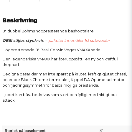
Beskrivning
8" dubbel 2ohms högpresterande bashögtalare
OBS! säljes styck-vis =
paketet innehåller 1st subwoofer
Högpresterande 8" Bas i Cerwin Vegas VMAXX serie.
Den legendariska VMAXX har återuppstått i en ny och kraftfull
skepnad.
Gedigna basar där man inte sparat på krutet, kraftigt gjutet chassi,
polerade Black Chrome terminaler, Kippel DA Optimerad motor
och fjädringssymmetri för bästa möjliga prestanda.
Ljudet kan bäst beskrivas som stort och fylligt med riktigt bra
attack.
Storlek på baselement
8"