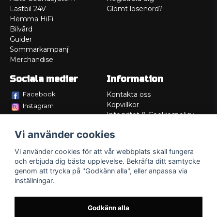
Lastbil 24V
Glömt lösenord?
Hemma HiFi
Bilvård
Guider
Sommarkampanj!
Merchandise
Sociala medier
Information
Facebook
Kontakta oss
Köpvillkor
Instagram
Integritet & Cookiespolicy
TikTok
Retur
Vi använder cookies
Service/Garanti
Felsökningsguider
Vi använder cookies för att vår webbplats skall fungera
Lådritning
och erbjuda dig bästa upplevelse. Bekräfta ditt samtycke
Om oss
genom att trycka på "Godkänn alla", eller anpassa via
inställningar.
Godkänn alla