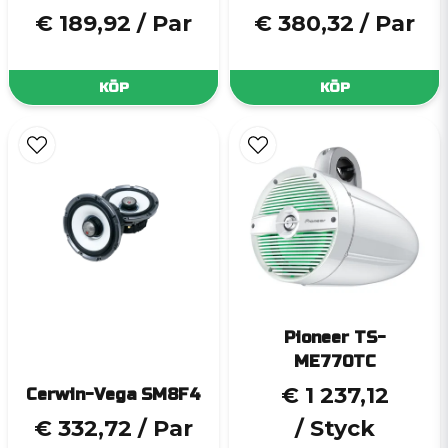
€ 189,92
/ Par
€ 380,32
/ Par
KÖP
KÖP
Pioneer TS-
ME770TC
€ 1 237,12
Cerwin-Vega SM8F4
€ 332,72
/ Par
/ Styck