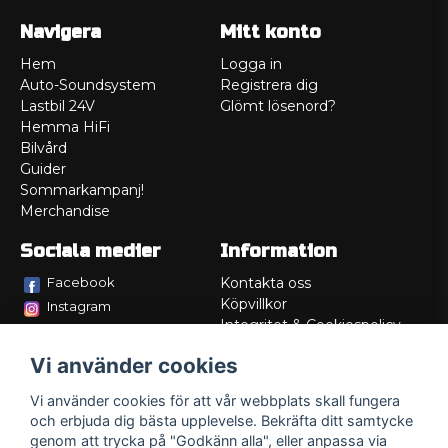
Navigera
Mitt konto
Hem
Logga in
Auto-Soundsystem
Registrera dig
Lastbil 24V
Glömt lösenord?
Hemma HiFi
Bilvård
Guider
Sommarkampanj!
Merchandise
Sociala medier
Information
Facebook
Kontakta oss
Köpvillkor
Instagram
Integritet & Cookiespolicy
TikTok
Retur
Vi använder cookies
Service/Garanti
Felsökningsguider
Vi använder cookies för att vår webbplats skall fungera
Lådritning
och erbjuda dig bästa upplevelse. Bekräfta ditt samtycke
Om oss
genom att trycka på "Godkänn alla", eller anpassa via