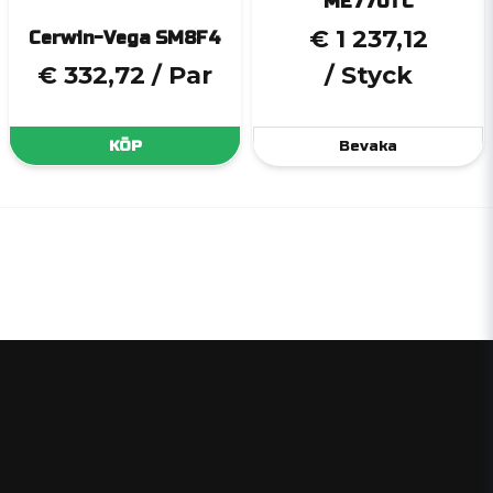
ME770TC
€ 1 237,12
Cerwin-Vega SM8F4
€ 332,72
/ Par
/ Styck
KÖP
Bevaka