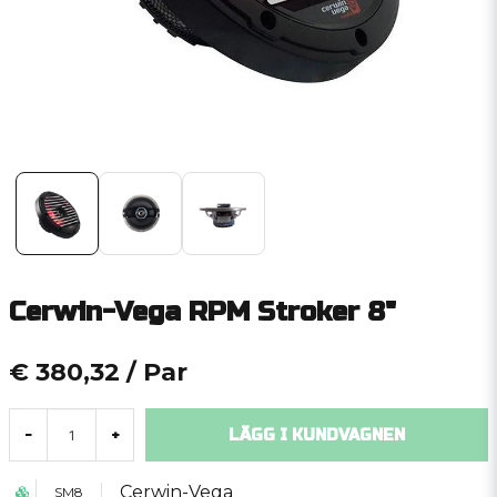
Cerwin-Vega RPM Stroker 8"
€ 380,32
/ Par
LÄGG I KUNDVAGNEN
-
+
Cerwin-Vega
SM8