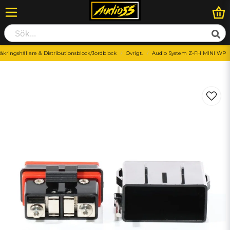
äkringshållare & Distributionsblock/Jordblock
Övrigt.
Audio System Z-FH MINI WP