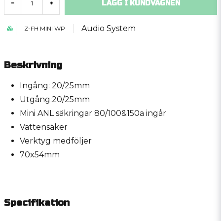
LÄGG I KUNDVAGNEN
-
+
Audio System
Z-FH MINI WP
Beskrivning
Ingång: 20/25mm
Utgång:20/25mm
Mini ANL säkringar 80/100&150a ingår
Vattensäker
Verktyg medföljer
70x54mm
Specifikation