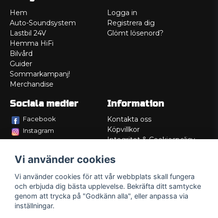
Hem
Logga in
Auto-Soundsystem
Registrera dig
Lastbil 24V
Glömt lösenord?
Hemma HiFi
Bilvård
Guider
Sommarkampanj!
Merchandise
Sociala medier
Information
Facebook
Kontakta oss
Köpvillkor
Instagram
Integritet & Cookiespolicy
TikTok
Retur
Vi använder cookies
Service/Garanti
Felsökningsguider
Vi använder cookies för att vår webbplats skall fungera
Lådritning
och erbjuda dig bästa upplevelse. Bekräfta ditt samtycke
Om oss
genom att trycka på "Godkänn alla", eller anpassa via
inställningar.