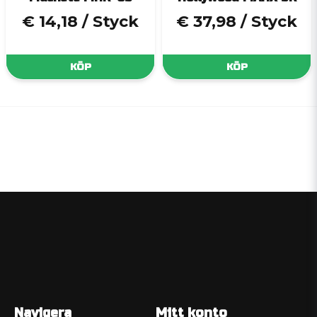
€ 14,18
/ Styck
€ 37,98
/ Styck
KÖP
KÖP
Navigera
Mitt konto