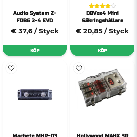
Audio System Z-
DBVox4 Mini
FDBG 2-4 EVO
Säkringshållare
€ 37,6
/ Styck
€ 20,85
/ Styck
KÖP
KÖP
Machete MHR-03
Hollywood MAHX 3R