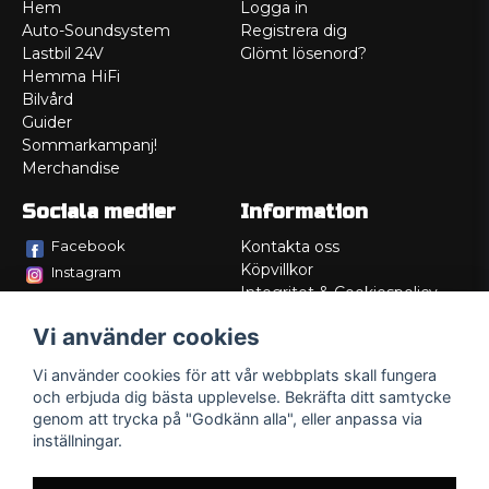
Hem
Logga in
Auto-Soundsystem
Registrera dig
Lastbil 24V
Glömt lösenord?
Hemma HiFi
Bilvård
Guider
Sommarkampanj!
Merchandise
Sociala medier
Information
Facebook
Kontakta oss
Köpvillkor
Instagram
Integritet & Cookiespolicy
TikTok
Retur
Vi använder cookies
Service/Garanti
Felsökningsguider
Vi använder cookies för att vår webbplats skall fungera
Lådritning
och erbjuda dig bästa upplevelse. Bekräfta ditt samtycke
Om oss
genom att trycka på "Godkänn alla", eller anpassa via
inställningar.