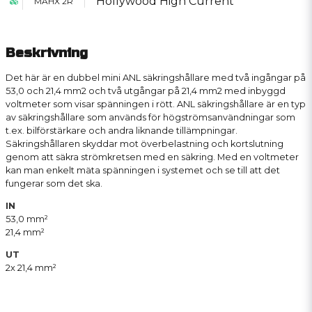
Hollywood High Current
MAHX 2R
Beskrivning
Det här är en dubbel mini ANL säkringshållare med två ingångar på
53,0 och 21,4 mm2 och två utgångar på 21,4 mm2 med inbyggd
voltmeter som visar spänningen i rött. ANL säkringshållare är en typ
av säkringshållare som används för högströmsanvändningar som
t.ex. bilförstärkare och andra liknande tillämpningar.
Säkringshållaren skyddar mot överbelastning och kortslutning
genom att säkra strömkretsen med en säkring. Med en voltmeter
kan man enkelt mäta spänningen i systemet och se till att det
fungerar som det ska.
IN
53,0 mm²
21,4 mm²
UT
2x 21,4 mm²