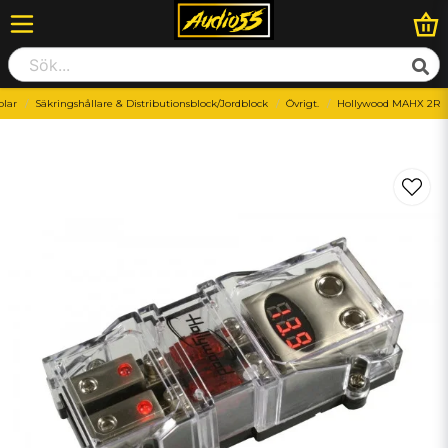
blar
Säkringshållare & Distributionsblock/Jordblock
Övrigt.
Hollywood MAHX 2R