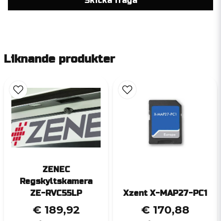
Skicka fråga
Liknande produkter
ZENEC
Regskyltskamera
ZE-RVC55LP
Xzent X-MAP27-PC1
€ 189,92
€ 170,88