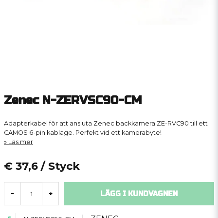
Zenec N-ZERVSC90-CM
Adapterkabel för att ansluta Zenec backkamera ZE-RVC90 till ett
CAMOS 6-pin kablage. Perfekt vid ett kamerabyte!
Läs mer
€ 37,6
/ Styck
LÄGG I KUNDVAGNEN
-
+