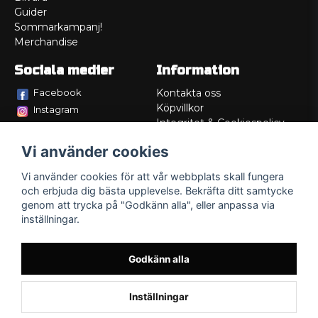
Guider
Sommarkampanj!
Merchandise
Sociala medier
Information
Facebook
Kontakta oss
Köpvillkor
Instagram
Integritet & Cookiespolicy
TikTok
Retur
Vi använder cookies
Service/Garanti
Felsökningsguider
Vi använder cookies för att vår webbplats skall fungera
Lådritning
och erbjuda dig bästa upplevelse. Bekräfta ditt samtycke
Om oss
genom att trycka på "Godkänn alla", eller anpassa via
inställningar.
Godkänn alla
Inställningar