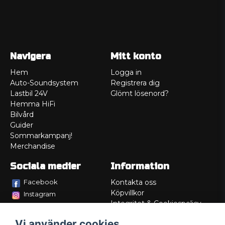
Navigera
Mitt konto
Hem
Logga in
Auto-Soundsystem
Registrera dig
Lastbil 24V
Glömt lösenord?
Hemma HiFi
Bilvård
Guider
Sommarkampanj!
Merchandise
Sociala medier
Information
Facebook
Kontakta oss
Köpvillkor
Instagram
Integritet & Cookiespolicy
TikTok
Retur
Vi använder cookies
Service/Garanti