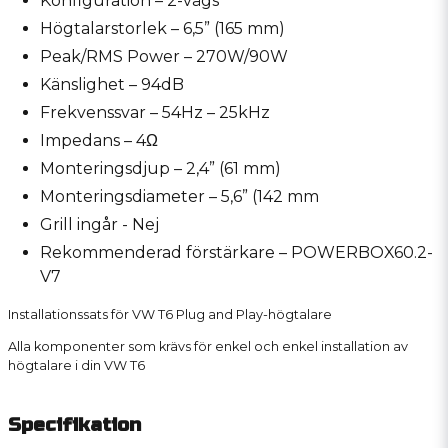
Konfiguration – 2-vägs
Högtalarstorlek – 6,5” (165 mm)
Peak/RMS Power – 270W/90W
Känslighet – 94dB
Frekvenssvar – 54Hz – 25kHz
Impedans – 4Ω
Monteringsdjup – 2,4” (61 mm)
Monteringsdiameter – 5,6” (142 mm
Grill ingår - Nej
Rekommenderad förstärkare – POWERBOX60.2-
V7
Installationssats för VW T6 Plug and Play-högtalare
Alla komponenter som krävs för enkel och enkel installation av
högtalare i din VW T6
Specifikation