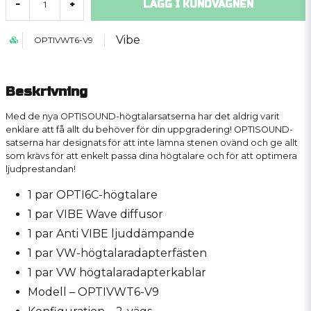
LÄGG I KUNDVAGNEN
-
+
Vibe
OPTIVWT6-V9
Beskrivning
Med de nya OPTISOUND-högtalarsatserna har det aldrig varit
enklare att få allt du behöver för din uppgradering! OPTISOUND-
satserna har designats för att inte lämna stenen ovänd och ge allt
som krävs för att enkelt passa dina högtalare och för att optimera
ljudprestandan!
1 par OPTI6C-högtalare
1 par VIBE Wave diffusor
1 par Anti VIBE ljuddämpande
1 par VW-högtalaradapterfästen
1 par VW högtalaradapterkablar
Modell – OPTIVWT6-V9