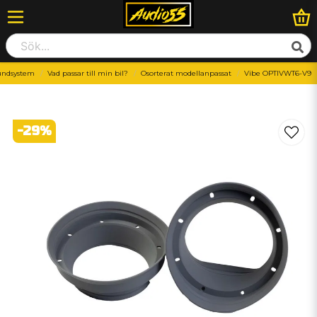
undsystem
Vad passar till min bil?
Osorterat modellanpassat
Vibe OPTIVWT6-V9
-
29
%