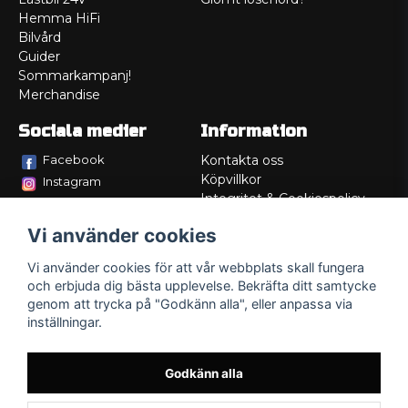
Hemma HiFi
Bilvård
Guider
Sommarkampanj!
Merchandise
Sociala medier
Information
Facebook
Kontakta oss
Köpvillkor
Instagram
Integritet & Cookiespolicy
TikTok
Retur
Vi använder cookies
Service/Garanti
Felsökningsguider
Vi använder cookies för att vår webbplats skall fungera
Lådritning
och erbjuda dig bästa upplevelse. Bekräfta ditt samtycke
Om oss
genom att trycka på "Godkänn alla", eller anpassa via
inställningar.
Godkänn alla