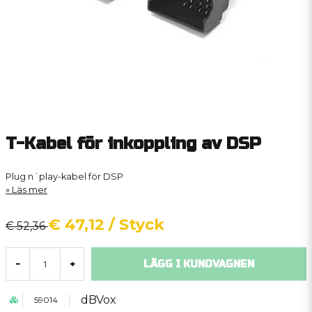
T-Kabel för inkoppling av DSP
Plug n´play-kabel för DSP
Läs mer
€ 47,12
/ Styck
€ 52,36
LÄGG I KUNDVAGNEN
-
+
dBVox
59014