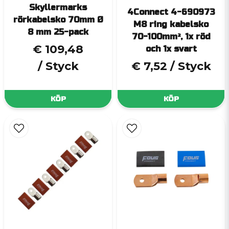
Skyllermarks
4Connect 4-690973
rörkabelsko 70mm Ø
M8 ring kabelsko
8 mm 25-pack
70-100mm², 1x röd
€ 109,48
och 1x svart
/ Styck
€ 7,52
/ Styck
KÖP
KÖP