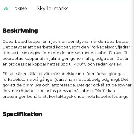
Skyllermarks
RK1160
Beskrivning
Obearbetad koppar är mjuk men den styvnar när den bearbetas.
Det betyder att bearbetad koppar, som den i rörkabelskor, fjädrar
tillbaka till sin originalform om de pressas runt en kabel. Du kan få
bearbetad koppar att mjukna igen genom att glödga den. Det är
en process där koppar hettas upp till 400°C och sedan kyls av.
För att säkerställa att våra rörkabelskor inte återfjädrar, glödgas
rörkabelskorna två gånger (därav namnet dubbelglödgning). Det
gör att de blir mjuka och lättpressade. Det gör också att de styvnar
först när rörkabelskon är fastpressad på kabeln. Därför kan
pressningen behålla sitt kontakttryck under hela kabelns livslängd.
Specifikation