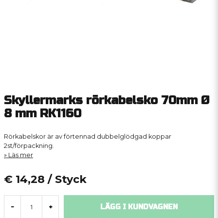
Skyllermarks rörkabelsko 70mm Ø
8 mm RK1160
Rörkabelskor är av förtennad dubbelglödgad koppar
2st/förpackning.
Läs mer
€ 14,28
/ Styck
LÄGG I KUNDVAGNEN
-
+