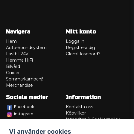
Navigera
Mitt konto
Hem
Logga in
Auto-Soundsystem
Registrera dig
Lastbil 24V
Glömt lösenord?
Hemma HiFi
Bilvård
Guider
Sommarkampanj!
Merchandise
Sociala medier
Information
Facebook
Kontakta oss
Köpvillkor
Instagram
Integritet & Cookiespolicy
TikTok
Retur
Vi använder cookies
Service/Garanti