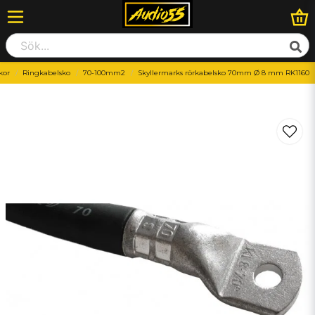
kor
Ringkabelsko
70-100mm2
Skyllermarks rörkabelsko 70mm Ø 8 mm RK1160