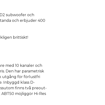
8D2 subwoofer och
standa och erbjuder 400
igen brittiskt!
are med 10 kanaler och
ris. Den har parametrisk
k utgång för förlustfri
e. Inbyggd klass D-
essutom finns två preout-
t ABT50 möjliggör Hi-Res