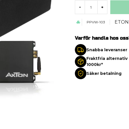
-
+
ETON
PPVW-103
Varför handla hos oss
Snabba leveranser
Fraktfria alternativ
1000kr*
Säker betalning