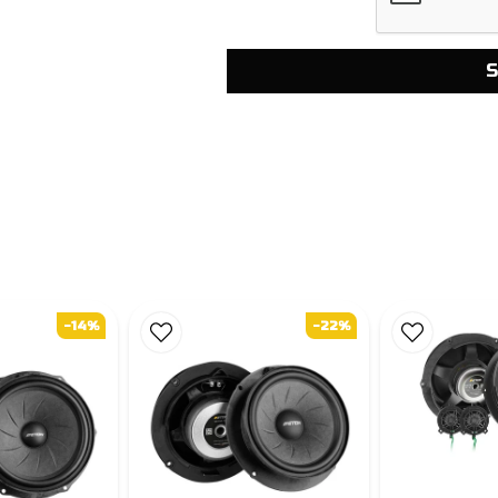
S
-14%
-22%