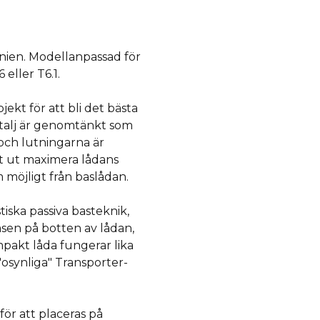
anien. Modellanpassad för
 eller T6.1.
ekt för att bli det bästa
talj är genomtänkt som
och lutningarna är
llt ut maximera lådans
 möjligt från baslådan.
iska passiva basteknik,
sen på botten av lådan,
pakt låda fungerar lika
"osynliga" Transporter-
ör att placeras på