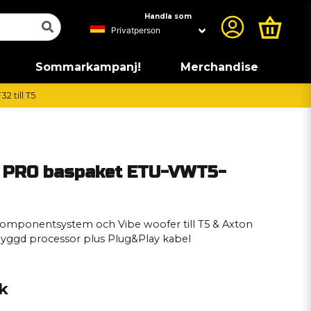
Handla som
Sommarkampanj!
Merchandise
 till T5
 PRO baspaket ETU-VWT5-
komponentsystem och Vibe woofer till T5 & Axton
byggd processor plus Plug&Play kabel
ck