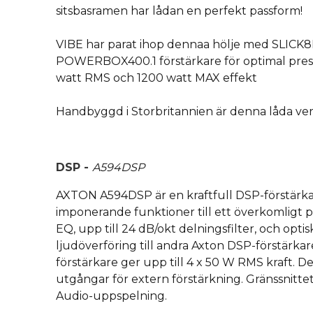
sitsbasramen har lådan en perfekt passform!
VIBE har parat ihop dennaa hölje med SLICK
POWERBOX400.1 förstärkare för optimal pre
watt RMS och 1200 watt MAX effekt
Handbyggd i Storbritannien är denna låda verkl
DSP -
A594DSP
AXTON A594DSP är en kraftfull DSP-förstärk
imponerande funktioner till ett överkomligt p
EQ, upp till 24 dB/okt delningsfilter, och optis
ljudöverföring till andra Axton DSP-förstärkar
förstärkare ger upp till 4 x 50 W RMS kraft. D
utgångar för extern förstärkning. Gränssnitte
Audio-uppspelning.