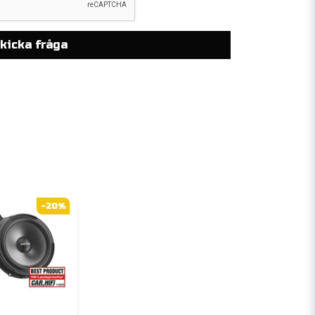
kicka fråga
-20%