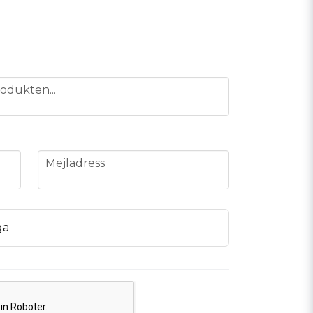
odukten...
email
Mejladress
ga