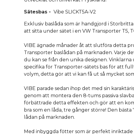
Sätesbas
-
Vibe SLICKT5A-V2
Exklusiv baslåda som är handgjord i Storbritt
att sitta under sätet i en VW Transporter T5, T6
VIBE ägnade månader åt att slutföra detta proj
Transporter baslådan på marknaden. Varje de
du kan se från den unika designen. Vinklarna 
specifika för Transporter-sätets bas för att fu
volym, detta gör att vi kan få ut så mycket som
VIBE parade sedan ihop det med sin karaktärist
genom att montera den 8-tums passiva slavba
förbättrade detta effekten och gör att en kom
bra som en låda, tre gånger större! Den bästa 
lådan på marknaden.
Med inbyggda fötter som är perfekt inriktade f