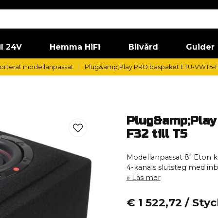
il 24V
Hemma HiFi
Bilvård
Guider
orterat modellanpassat
Plug&amp;Play PRO baspaket ETU-VWT5-F32
Plug&amp;Play
F32 till T5
Modellanpassat 8" Eton 
4-kanals slutsteg med in
Läs mer
€ 1 522,72
/ Sty