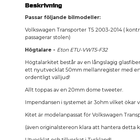
Beskrivning
Passar följande bilmodeller:
Volkswagen Transporter T5 2003-2014 ( kontr
passagerar stolen)
Högtalare -
Eton ETU-VWT5-F32
Högtalarkitet består av en långslagig glasfib
ett nyutvecklat 50mm mellanregister med en 
ordentligt välljud!
Allt toppas av en 20mm dome tweeter.
Impendansen i systemet är 3ohm vilket ökar 
Kitet är modelanpassat för Volkswagen Trans
(även originalstereon klara att hantera detta k
Utvecklat och tillverkat i Tyskland!