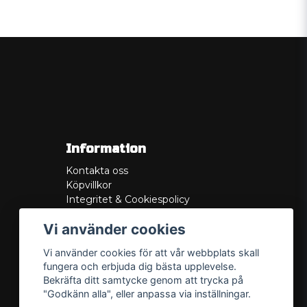
Information
Kontakta oss
Köpvillkor
Integritet & Cookiespolicy
Retur
Vi använder cookies
Service/Garanti
Felsökningsguider
Vi använder cookies för att vår webbplats skall
Lådritning
fungera och erbjuda dig bästa upplevelse.
Om oss
Bekräfta ditt samtycke genom att trycka på
"Godkänn alla", eller anpassa via inställningar.