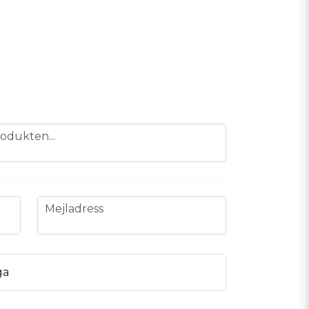
odukten...
email
Mejladress
ga