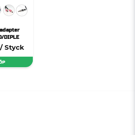
adapter
D/DIPLE
/ Styck
ÖP