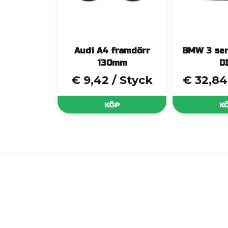
Audi A4 framdörr
BMW 3 ser
130mm
D
€ 9,42
/ Styck
€ 32,84
KÖP
K