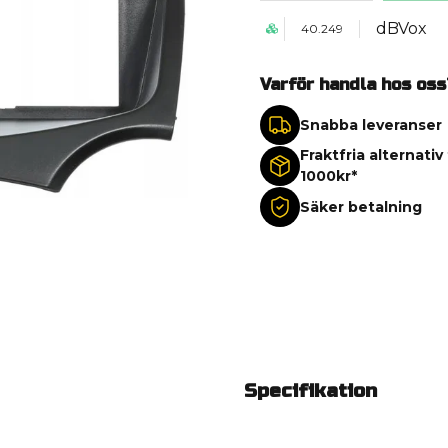
dBVox
40.249
Varför handla hos oss
Snabba leveranser
Fraktfria alternativ
1000kr*
Säker betalning
Specifikation