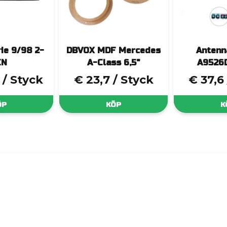
ie 9/98 2-
DBVOX MDF Mercedes
Antenn
IN
A-Class 6,5"
A9526
/ Styck
€ 23,7
/ Styck
€ 37,6
ÖP
KÖP
K