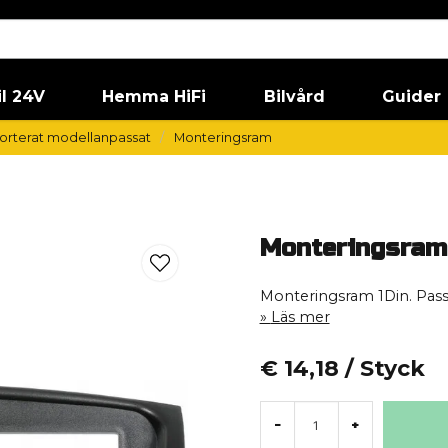
il 24V
Hemma HiFi
Bilvård
Guider
orterat modellanpassat
Monteringsram
Monteringsram
Monteringsram 1Din. Pass
Läs mer
€ 14,18
/ Styck
-
+