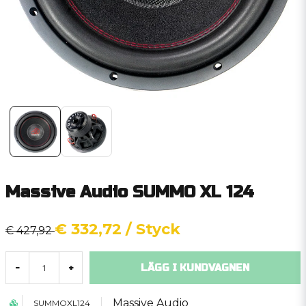
Massive Audio SUMMO XL 124
€ 332,72
/ Styck
€ 427,92
LÄGG I KUNDVAGNEN
-
+
Massive Audio
SUMMOXL124