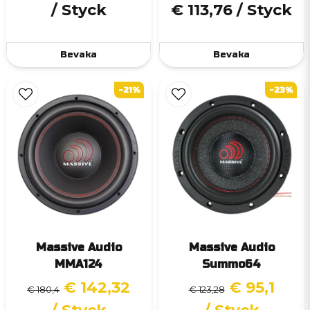
/ Styck
€ 113,76
/ Styck
Bevaka
Bevaka
-21%
-23%
Massive Audio
Massive Audio
MMA124
Summo64
€ 142,32
€ 95,1
€ 180,4
€ 123,28