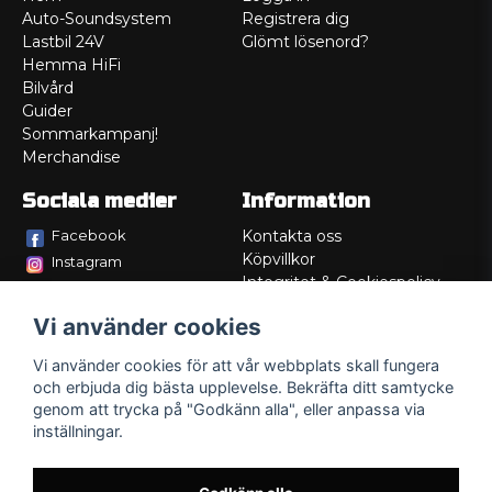
Auto-Soundsystem
Registrera dig
Lastbil 24V
Glömt lösenord?
Hemma HiFi
Bilvård
Guider
Sommarkampanj!
Merchandise
Sociala medier
Information
Facebook
Kontakta oss
Köpvillkor
Instagram
Integritet & Cookiespolicy
TikTok
Retur
Vi använder cookies
Service/Garanti
Felsökningsguider
Vi använder cookies för att vår webbplats skall fungera
Lådritning
och erbjuda dig bästa upplevelse. Bekräfta ditt samtycke
Om oss
genom att trycka på "Godkänn alla", eller anpassa via
inställningar.