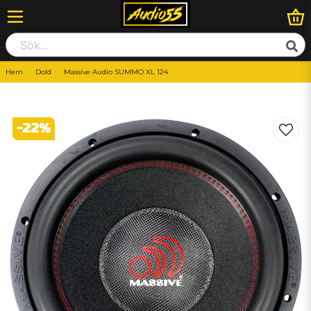
Hem
Dold
Massive Audio SUMMO XL 124
-
22
%