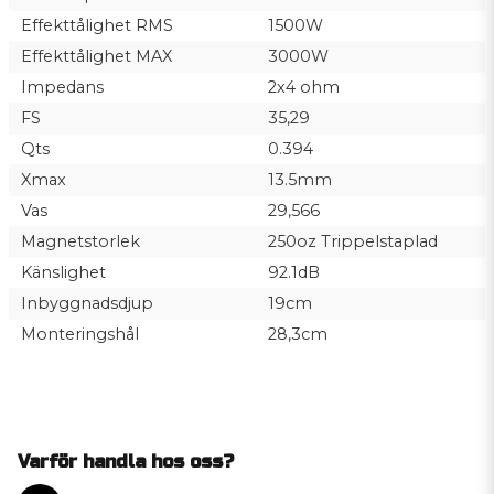
Effekttålighet RMS
1500W
Effekttålighet MAX
3000W
Impedans
2x4 ohm
FS
35,29
Qts
0.394
Xmax
13.5mm
Vas
29,566
Magnetstorlek
250oz Trippelstaplad
Känslighet
92.1dB
Inbyggnadsdjup
19cm
Monteringshål
28,3cm
Varför handla hos oss?