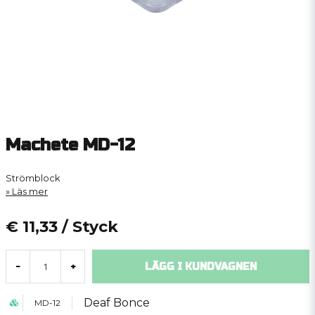
Machete MD-12
Strömblock
Läs mer
€ 11,33
/ Styck
LÄGG I KUNDVAGNEN
-
+
Deaf Bonce
MD-12