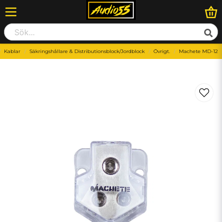
Kablar
Säkringshållare & Distributionsblock/Jordblock
Övrigt.
Machete MD-12