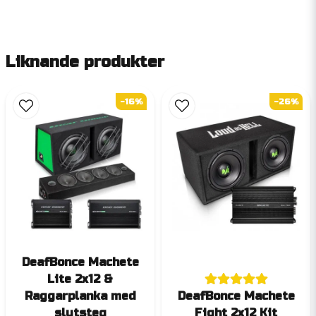
Liknande produkter
-16%
-26%
DeafBonce Machete
Lite 2x12 &
Raggarplanka med
DeafBonce Machete
slutsteg
Fight 2x12 Kit