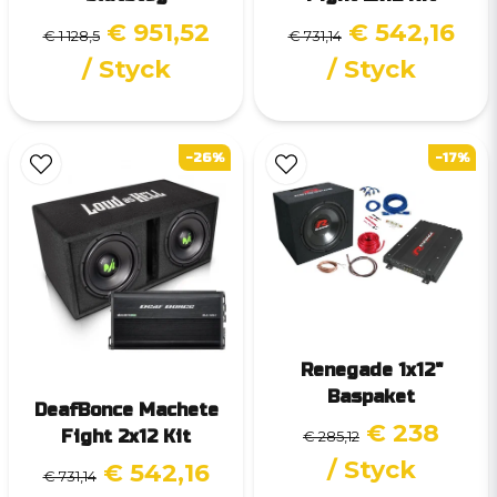
€ 951,52
€ 542,16
€ 1 128,5
€ 731,14
/ Styck
/ Styck
-26%
-17%
Renegade 1x12"
Baspaket
DeafBonce Machete
€ 238
Fight 2x12 Kit
€ 285,12
/ Styck
€ 542,16
€ 731,14