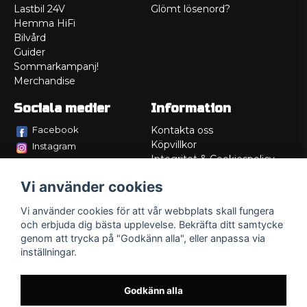
Lastbil 24V
Glömt lösenord?
Hemma HiFi
Bilvård
Guider
Sommarkampanj!
Merchandise
Sociala medier
Information
Facebook
Kontakta oss
Köpvillkor
Instagram
Integritet & Cookiespolicy
TikTok
Retur
Vi använder cookies
Service/Garanti
Felsökningsguider
Vi använder cookies för att vår webbplats skall fungera
Lådritning
och erbjuda dig bästa upplevelse. Bekräfta ditt samtycke
Om oss
genom att trycka på "Godkänn alla", eller anpassa via
inställningar.
Godkänn alla