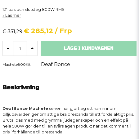
12" bas och slutsteg 800W RMS
Läs mer
€ 285,12
/ Frp
€ 351,29
LÄGG I KUNDVAGNEN
-
+
Deaf Bonce
Machete800Kit
Beskrivning
DeafBonce Machete
serien har gjort sig ett namn inom
billjudsvärden genom att ge bra prestanda till ett fördelaktigt pris.
Brutal bas med med grymma ljudegenskaper och en effekt på
hela 500W gör den till en svårslagen produkt när det kommer till
pris i förhållande till prestanda.