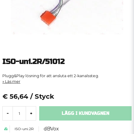
ISO-uni.2R/51012
Plugg&Play lösning för att ansluta ett 2-kanalssteg.
Läs mer
€ 56,64
/ Styck
LÄGG I KUNDVAGNEN
-
+
dBVox
ISO-uni.2R