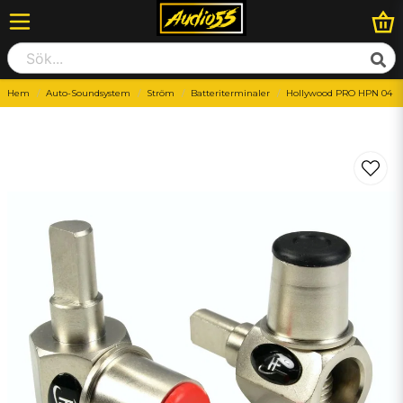
Hem
Auto-Soundsystem
Ström
Batteriterminaler
Hollywood PRO HPN 04