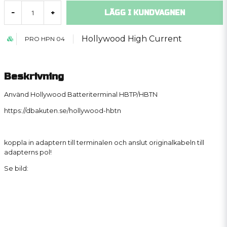
LÄGG I KUNDVAGNEN
-
+
Hollywood High Current
PRO HPN 04
Beskrivning
Använd Hollywood Batteriterminal
HBTP/HBTN
https://dbakuten.se/hollywood-hbtn
koppla in adaptern till terminalen och anslut originalkabeln till
adapterns pol!
Se bild: