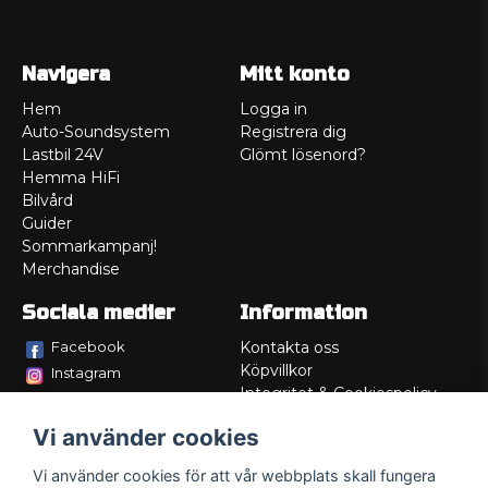
Navigera
Mitt konto
Hem
Logga in
Auto-Soundsystem
Registrera dig
Lastbil 24V
Glömt lösenord?
Hemma HiFi
Bilvård
Guider
Sommarkampanj!
Merchandise
Sociala medier
Information
Facebook
Kontakta oss
Köpvillkor
Instagram
Integritet & Cookiespolicy
TikTok
Retur
Vi använder cookies
Service/Garanti
Felsökningsguider
Vi använder cookies för att vår webbplats skall fungera
Lådritning