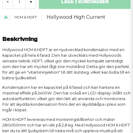
LÄGG I KUNDVAGNEN
-
+
Hollywood High Current
HCM 6 HDFT
Beskrivning
Hollywood HCM 6 HDFT är en nyutvecklad kondensator med en
kapacitet på hela 6 farad. Den har utvecklats med Hollywoods
senaste teknik, HDFT, vilket gör den mycket kompakt samtidigt
som den har ett mycket lågt inre motstånd. Detta gör den perfekt
för att ge en "vitamininjektion" till ditt slutsteg, vilket kan bidra till en
bättre ljudkvalitet.
Kondensatorn har en kapacitet på 6 farad och kan hantera en
maximal effekt på 2400W. Den har också en LCD-display i blått och
autostartfunktion, vilket gör den lätt att använda och monitorera.
För att skydda kondensatorn finns det en skyddskåpa i plexi som
ingår i köpet.
HCM 6 HDFT levereras med monteringstillbehör och mäter
280x100mm och har en vikt på 2,8 kg. Med Hollywood HCM 6 HDFT
kan du ta ditt ljudsystem till nästa nivå och uppleva musik på ett