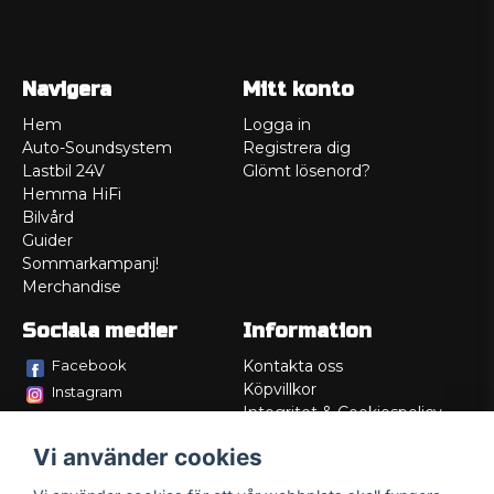
Navigera
Mitt konto
Hem
Logga in
Auto-Soundsystem
Registrera dig
Lastbil 24V
Glömt lösenord?
Hemma HiFi
Bilvård
Guider
Sommarkampanj!
Merchandise
Sociala medier
Information
Facebook
Kontakta oss
Köpvillkor
Instagram
Integritet & Cookiespolicy
TikTok
Retur
Vi använder cookies
Service/Garanti
Felsökningsguider