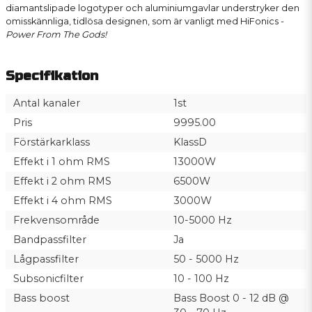
diamantslipade logotyper och aluminiumgavlar understryker den
omisskännliga, tidlösa designen, som är vanligt med HiFonics -
Power From The Gods!
Specifikation
Antal kanaler
1st
Pris
9995.00
Förstärkarklass
KlassD
Effekt i 1 ohm RMS
13000W
Effekt i 2 ohm RMS
6500W
Effekt i 4 ohm RMS
3000W
Frekvensområde
10-5000 Hz
Bandpassfilter
Ja
Lågpassfilter
50 - 5000 Hz
Subsonicfilter
10 - 100 Hz
Bass boost
Bass Boost 0 - 12 dB @