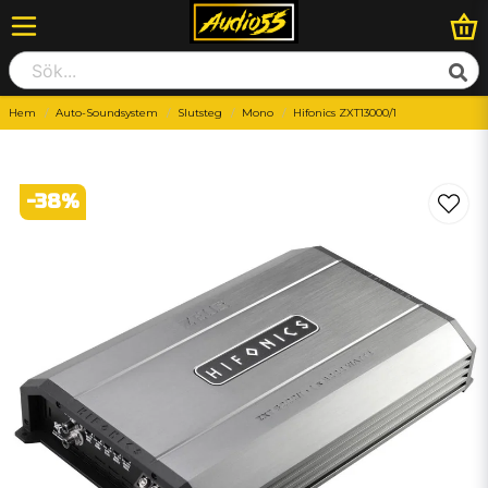
Hem
Auto-Soundsystem
Slutsteg
Mono
Hifonics ZXT13000/1
-
38
%