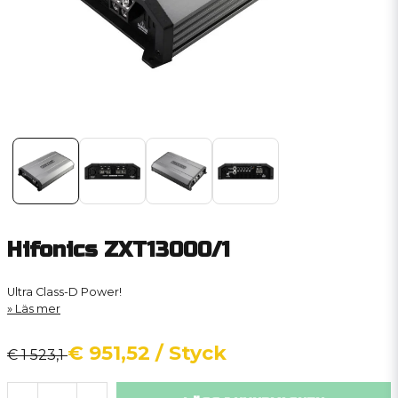
Hifonics ZXT13000/1
Ultra Class-D Power!
Läs mer
€ 951,52
/ Styck
€ 1 523,1