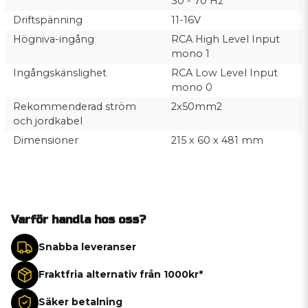
30 - 70 Hz
Driftspänning
11-16V
Högniva-ingång
RCA High Level Input
mono 1
Ingångskänslighet
RCA Low Level Input
mono 0
Rekommenderad ström
2x50mm2
och jordkabel
Dimensioner
215 x 60 x 481 mm
Varför handla hos oss?
Snabba leveranser
Fraktfria alternativ från 1000kr*
Säker betalning