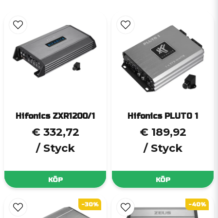
Hifonics ZXR1200/1
Hifonics PLUTO 1
€ 332,72
€ 189,92
/ Styck
/ Styck
KÖP
KÖP
-30%
-40%