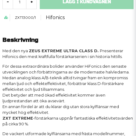
LÄGG I KUNDVAGNEN
-
+
Hifonics
ZXT13000/1
Beskrivning
Med den nya
ZEUS EXTREME ULTRA CLASS D.
Presenterar
Hifonics den mest kraftfulla förstärkarserien i sin historia hittills.
För dessa extraordinära bolider använder HiFonics den senaste
utvecklingen och förbättringarna av de modernaste halvledarna.
Medan analog klass A/B-teknik alltid tvingar fram en kompromiss
mellan ljud och effekteffektivitet, förbättrar klass D-förstärkare
effektivitet och ljud tillsammans.
Det betyder att med ökad effektivitet kommer även
ljudprestandan att öka avsevärt.
En annan fördel är att du klarar dig utan stora kylflänsar med
mycket hög effektivitet.
ZXT EXTREME
-förstärkarna uppnår fantastiska effektivitetsvärden
på cirka 90 %.
De vackert utformade kylflänsarna med frästa modellnummer,