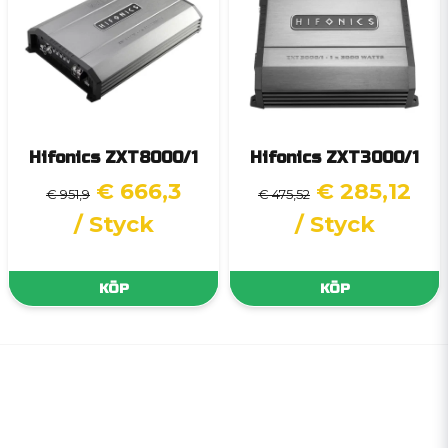
Hifonics ZXT8000/1
Hifonics ZXT3000/1
€ 666,3
€ 285,12
€ 951,9
€ 475,52
/ Styck
/ Styck
KÖP
KÖP