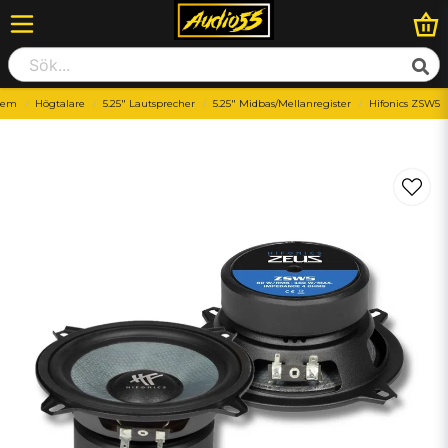
tem
Högtalare
5.25" Lautsprecher
5.25" Midbas/Mellanregister
Hifonics ZSW5