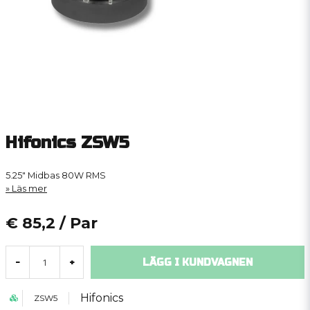
Hifonics ZSW5
5.25" Midbas 80W RMS
Läs mer
€ 85,2
/ Par
LÄGG I KUNDVAGNEN
-
+
Hifonics
ZSW5