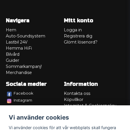
Navigera
Mitt konto
Hem
Logga in
Auto-Soundsystem
Registrera dig
Lastbil 24V
Glömt lösenord?
Hemma HiFi
Bilvård
Guider
Sommarkampanj!
Merchandise
Sociala medier
Information
Facebook
Kontakta oss
Köpvillkor
Instagram
Integritet & Cookiespolicy
TikTok
Retur
Vi använder cookies
Service/Garanti
Felsökningsguider
Vi använder cookies för att vår webbplats skall fungera