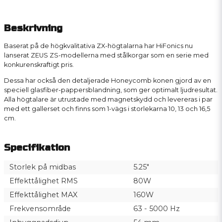
Beskrivning
Baserat på de högkvalitativa ZX-högtalarna har HiFonics nu
lanserat ZEUS ZS-modellerna med stålkorgar som en serie med
konkurenskraftigt pris.
Dessa har också den detaljerade Honeycomb konen gjord av en
speciell glasfiber-pappersblandning, som ger optimalt ljudresultat.
Alla högtalare är utrustade med magnetskydd och levereras i par
med ett gallerset och finns som 1-vägs i storlekarna 10, 13 och 16,5
cm.
Specifikation
Storlek på midbas
5.25"
Effekttålighet RMS
80W
Effekttålighet MAX
160W
Frekvensområde
63 - 5000 Hz