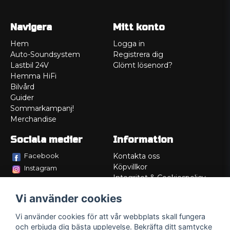
Navigera
Mitt konto
Hem
Logga in
Auto-Soundsystem
Registrera dig
Lastbil 24V
Glömt lösenord?
Hemma HiFi
Bilvård
Guider
Sommarkampanj!
Merchandise
Sociala medier
Information
Facebook
Kontakta oss
Köpvillkor
Instagram
Integritet & Cookiespolicy
TikTok
Retur
Vi använder cookies
Service/Garanti
Felsökningsguider
Vi använder cookies för att vår webbplats skall fungera
Lådritning
och erbjuda dig bästa upplevelse. Bekräfta ditt samtycke