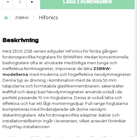
LÄGG I KUNDVAGNEN
-
+
Hifonics
ZSB8W
Beskrivning
Med ZEUS ZSB-serien erbjuder HiFonics för första gången
fordonsspecifika högtalare för BMW/Mini. Medan konventionella
bashögtalare ofta är utrustade med billiga men tunga och
ineffektiva ferritmagneter, imponerar de lätta
ZSB8W-
modellerna
med moderna och högeffektiva neodymmagneter.
Denna typ av drivning, i kombination med de stora 50 mm
talspolarna och formstabila glasfibermembranen, säkerställer
kraftfull och skarp bas! Neodymmagneter används också i de
perfekt passande 10 cm högtalarna. Dessa är också lätta och
effektiva och har ett lågt monteringsdjup. Full-range högtalarna
kompletteras med findetaljerade silk dome neodym
diskanthögtalare. Alla fordonsspecifika adaptrar, kablar och
installationstillbehör ingår i leveransen, vilket avsevärt förenklar
Plug+Play-installationen.