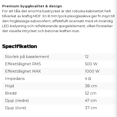
Premium byggkvalitet & design
För att tåla det enorma bastrycket är det robusta kabinettet helt
tillverkat av kraftig MDF. En 8 mm tjock plexiglasskiva ger fri insyn till
den högklassiga subwoofern, effektfullt iscensatt med vit invändig
LED-belysning och reflekterande spegelelement, vilket förstärker
det visuella intrycket och betonar kraften inuti.
Specifikation
Storlek på baselement
12
Effekttålighet RMS
500 W
Effekttålighet MAX
1000 W
Impedans
4 Ω
Höjd
38 cm
Bredd
52 cm
Djup (nedre)
47 cm
Djup (övre)
37 cm