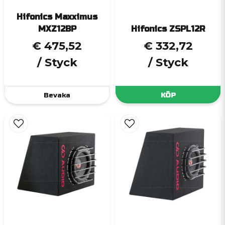
Hifonics Maxximus
MXZ12BP
Hifonics ZSPL12R
€ 475,52
€ 332,72
/ Styck
/ Styck
Bevaka
KÖP