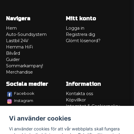
Navigera
Mitt konto
Hem
Logga in
Auto-Soundsystem
Registrera dig
Lastbil 24V
Glömt lösenord?
Hemma HiFi
Bilvård
Guider
Sommarkampanj!
Merchandise
Sociala medier
Information
Facebook
Kontakta oss
Köpvillkor
Instagram
Integritet & Cookiespolicy
TikTok
Retur
Vi använder cookies
Service/Garanti
Felsökningsguider
Vi använder cookies för att vår webbplats skall fungera
Lådritning