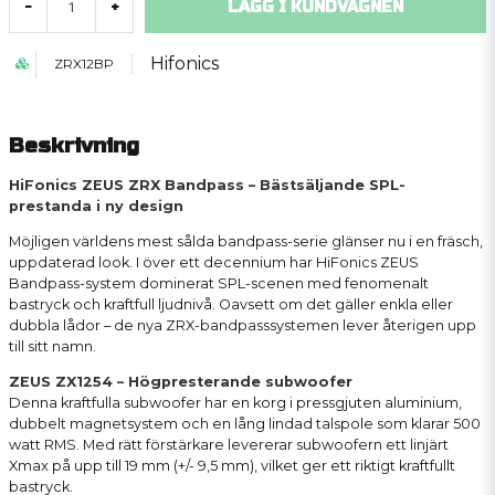
LÄGG I KUNDVAGNEN
-
+
Hifonics
ZRX12BP
Beskrivning
HiFonics ZEUS ZRX Bandpass – Bästsäljande SPL-
prestanda i ny design
Möjligen världens mest sålda bandpass-serie glänser nu i en fräsch,
uppdaterad look. I över ett decennium har HiFonics ZEUS
Bandpass-system dominerat SPL-scenen med fenomenalt
bastryck och kraftfull ljudnivå. Oavsett om det gäller enkla eller
dubbla lådor – de nya ZRX-bandpasssystemen lever återigen upp
till sitt namn.
ZEUS ZX1254 – Högpresterande subwoofer
Denna kraftfulla subwoofer har en korg i pressgjuten aluminium,
dubbelt magnetsystem och en lång lindad talspole som klarar 500
watt RMS. Med rätt förstärkare levererar subwoofern ett linjärt
Xmax på upp till 19 mm (+/- 9,5 mm), vilket ger ett riktigt kraftfullt
bastryck.