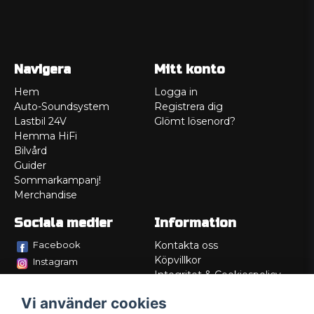
Navigera
Mitt konto
Hem
Logga in
Auto-Soundsystem
Registrera dig
Lastbil 24V
Glömt lösenord?
Hemma HiFi
Bilvård
Guider
Sommarkampanj!
Merchandise
Sociala medier
Information
Facebook
Kontakta oss
Köpvillkor
Instagram
Integritet & Cookiespolicy
TikTok
Retur
Vi använder cookies
Service/Garanti