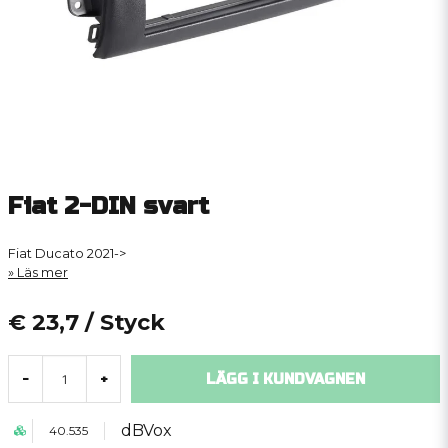
Fiat 2-DIN svart
Fiat Ducato 2021->
Läs mer
€ 23,7
/ Styck
LÄGG I KUNDVAGNEN
-
+
dBVox
40.535