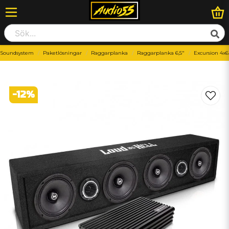
-Soundsystem
Paketlösningar
Raggarplanka
Raggarplanka 6,5"
Excursion 4x6.
-
12
%