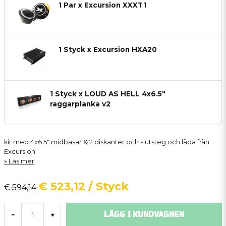
1 Par x Excursion XXXT1
1 Styck x Excursion HXA20
1 Styck x LOUD AS HELL 4x6.5"
raggarplanka v2
kit med 4x6.5" midbasar & 2 diskanter och slutsteg och låda från
Excursion
Läs mer
€ 523,12
/ Styck
€ 594,14
LÄGG I KUNDVAGNEN
-
+