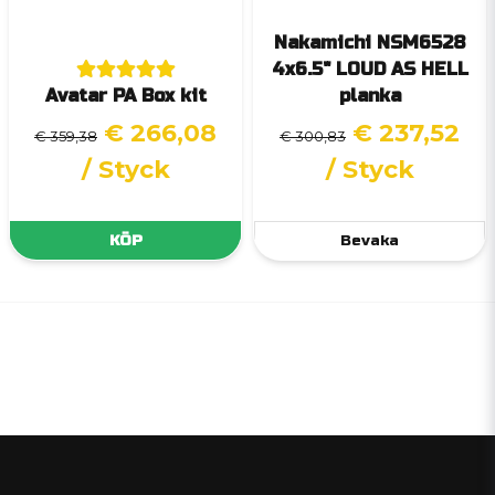
Nakamichi NSM6528
4x6.5" LOUD AS HELL
Avatar PA Box kit
planka
€ 266,08
€ 237,52
€ 359,38
€ 300,83
/ Styck
/ Styck
KÖP
Bevaka