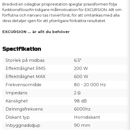
Bredvid en oslagbar prisprestation speglar praxisformen följa
funktionsfilosofin tidigare målmotivation för EXCURSION. Allt om
förflutna och närvaro tas i tvivel först, för att omtänkas med alla
dess detaljer igen för att ytterligare förbättra resultatet.
EXCURSION ... är allt du behöver
Specifikation
Storlek på midbas
6.5"
Effekttålighet RMS
200 W
Effekttålighet MAX
600 W
Frekvensområde
80 - 20 000 Hz
Impedans
2 Ω
Känslighet
98 dB
Delningsfrekvens
6000hz
Diskant typ
Horndiskant
Inbyggnadsdjup
90 mm