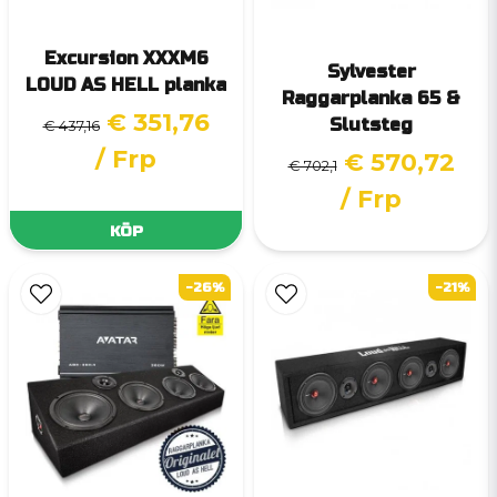
Excursion XXXM6
Sylvester
LOUD AS HELL planka
Raggarplanka 65 &
€ 351,76
Slutsteg
€ 437,16
/ Frp
€ 570,72
€ 702,1
/ Frp
KÖP
-26%
-21%