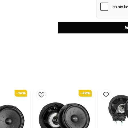
S
-14%
-22%