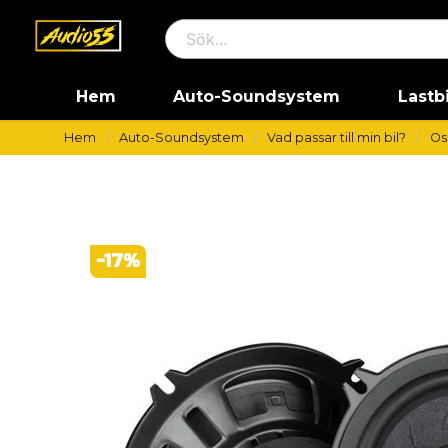
Hem
Auto-Soundsystem
Lastb
Hem
Auto-Soundsystem
Vad passar till min bil?
Os
-
17
%