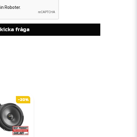
kicka fråga
-20%