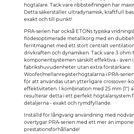
högtalare. Tack vare ribbsteifningen har maxi
Detta säkerställer ultradynamisk, kraftfull ba
exakt och till punkt!
PRA-serien har också ETONs typiska vridnings
flödesoptimerade metallkorg med en dubbelst
ferritmagnet med ett stort centralt ventilati
drivkraften och dynamiken. Tack vare 3 ohm-
komponentsystemen särskilt effektiva - även
fabrikshuvudenheter utan extra förstärkare.
Woofer/mellanregisterhögtalarna i PRA-serien 
för att användas utan ytterligare crossover-k
effektiviteten. I kombination med 25 mm (1"
resulterar detta i ett perfekt högtalarsystem f
detaljerna - exakt och rymdfyllande.
Inställd för långvarig användning med nödvä
övertygar PRA-serien med ett mer än imponer
prestationsförhållande!