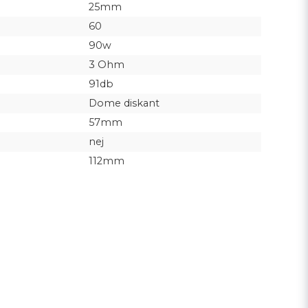
25mm
60
90w
3 Ohm
91db
Dome diskant
57mm
nej
112mm