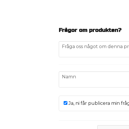
Frågor om produkten?
question
Fråga oss något om denna pr
name
Namn
Ja, ni får publicera min frå