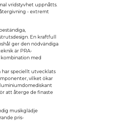
mal vridstyvhet uppnåtts.
såtergivning - extremt
beständiga,
rutsdesign. En kraftfull
onshål ger den nödvändiga
teknik är PRA-
 i kombination med
har speciellt utvecklats
omponenter, vilket ökar
) aluminiumdomediskant
ör att återge de finaste
ndig musikglädje
ande pris-