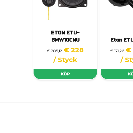
ETON ETU-
BMW10CNU
Eton ET
€ 228
€
€ 285,12
€ 171,26
/ Styck
/ S
KÖP
K