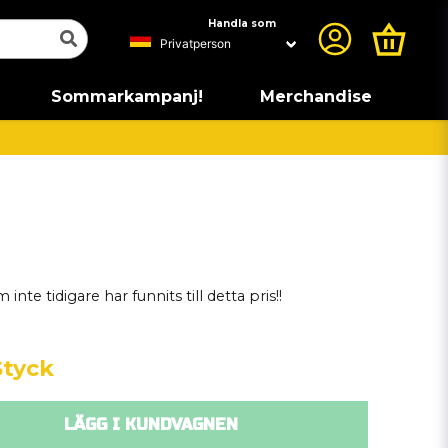
Handla som
Sommarkampanj!
Merchandise
 inte tidigare har funnits till detta pris!!
Styck
LÄGG I KUNDVAGNEN