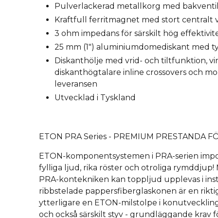
Pulverlackerad metallkorg med bakventil
Kraftfull ferritmagnet med stort centralt 
3 ohm impedans för särskilt hög effektivit
25 mm (1") aluminiumdomediskant med t
Diskanthölje med vrid- och tiltfunktion, vin
diskanthögtalare inline crossovers och mon
leveransen
Utvecklad i Tyskland
ETON PRA Series - PREMIUM PRESTANDA F
ETON-komponentsystemen i PRA-serien impon
fylliga ljud, rika röster och otroliga rymddju
PRA-kontekniken kan toppljud upplevas i ins
ribbstelade pappersfiberglaskonen är en rikt
ytterligare en ETON-milstolpe i konutvecklinge
och också särskilt styv - grundläggande krav 