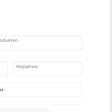
odukten...
email
Mejladress
ga