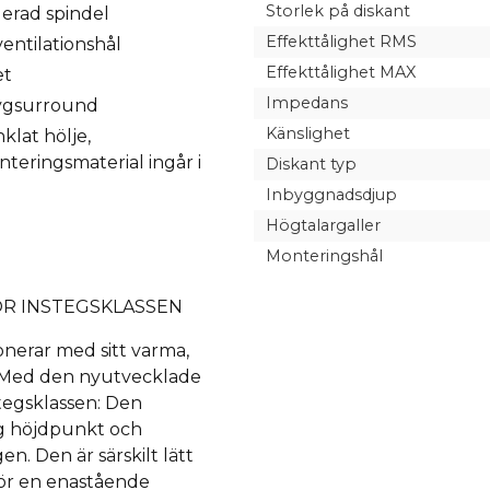
Storlek på diskant
erad spindel
Effekttålighet RMS
ventilationshål
Effekttålighet MAX
et
Impedans
ygsurround
Känslighet
klat hölje,
teringsmaterial ingår i
Diskant typ
Inbyggnadsdjup
Högtalargaller
Monteringshål
ÖR INSTEGSKLASSEN
erar med sitt varma,
p! Med den nyutvecklade
tegsklassen: Den
ig höjdpunkt och
n. Den är särskilt lätt
för en enastående