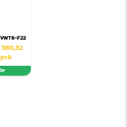
-VWT6-F22
 380,32
tyck
ÖP