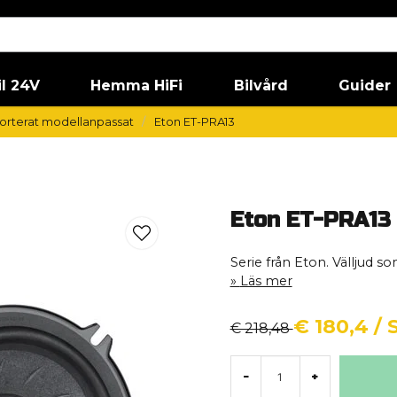
il 24V
Hemma HiFi
Bilvård
Guider
orterat modellanpassat
Eton ET-PRA13
Eton ET-PRA13
Serie från Eton. Välljud som
Läs mer
€ 180,4
/ 
€ 218,48
-
+