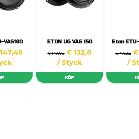
U-VAG180
ETON UG VAG 150
Eton ETU
 147,46
€ 132,8
€
€ 170,88
€ 475,52
tyck
/ Styck
/ S
ÖP
KÖP
K