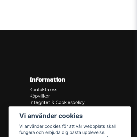
Information
Kontakta oss
Köpvillkor
Integritet & Cookiespolicy
Retur
Vi använder cookies
Service/Garanti
Felsökningsguider
Vi använder cookies för att vår webbplats skall
Lådritning
fungera och erbjuda dig bästa upplevelse.
Om oss