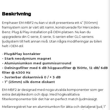
Beskrivning
Emphaser EM-MBF2 nu kan vi stolt presentera ett 4” (100mm)
framsystem som är värt sitt namn, konstruerade för Mercedes-
Benz. Plug & Play-installation på OEM-platsen. Nu kan du
uppgradera din C-serie, E-serie, S-serien eller GLC-seriens
ljudsystem till helt annan nivå. Utan några modifieringar av bilen
helt i OEM-stil.
-
Plug&Play kontakter
- Stark neodymium magnet
- Alumiuniumkon med gummisurround
- Delningsfilter med 6 dB högpassfilter @ 150Hz, 12 dB/ 6dB
filter @ 4300 Hz
- Justerbar diskantnivå 0 / + 3 dB
- 1” (25mm) silk dome diskant
EM-MBF2 är designad med noga utvalda komponenter som ger
extra detaljrikedom och djup. Med högkvalitativa
filterkomponenter blir det här en perfect match ljudmässigt.
Mellanregistret har en aluminiumkon för äkta och detaljerat ljud, 1”