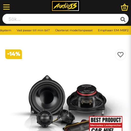
dsystem
Vad passar till min bil?
Osorterat modellanpassat
Emphaser EM-MBF2
-
14
%