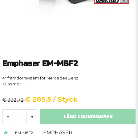
Emphaser EM-MBF2
4" framdörrsystem för Mercedes Benz
Läs mer
€ 285,5
/ Styck
€ 332,72
LÄGG I KUNDVAGNEN
-
+
EMPHASER
EM-MBF2