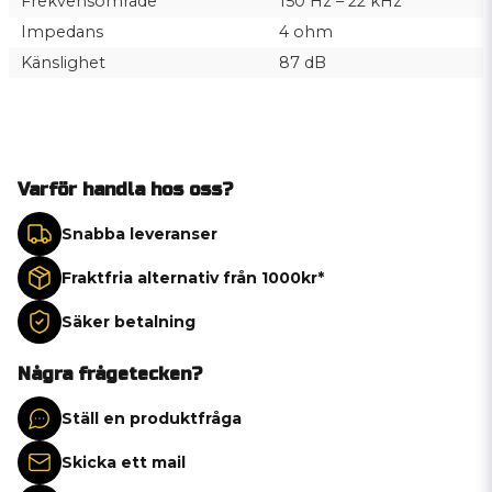
Frekvensområde
150 Hz – 22 kHz
Impedans
4 ohm
Känslighet
87 dB
Varför handla hos oss?
Snabba leveranser
Fraktfria alternativ från 1000kr*
Säker betalning
Några frågetecken?
Ställ en produktfråga
Skicka ett mail