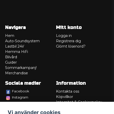
Navigera
Mitt konto
Hem
Logga in
Auto-Soundsystem
Registrera dig
Lastbil 24V
Glömt lösenord?
Hemma HiFi
Bilvård
Guider
Sommarkampanj!
Merchandise
Sociala medier
Information
Facebook
Kontakta oss
Köpvillkor
Instagram
Integritet & Cookiespolicy
TikTok
Retur
Vi använder cookies
Service/Garanti