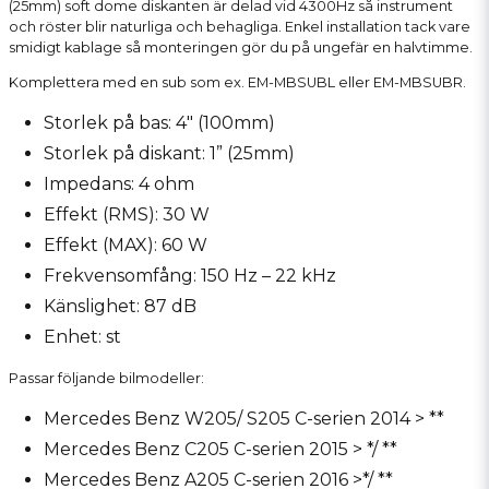
(25mm) soft dome diskanten är delad vid 4300Hz så instrument
och röster blir naturliga och behagliga. Enkel installation tack vare
smidigt kablage så monteringen gör du på ungefär en halvtimme.
Komplettera med en sub som ex. EM-MBSUBL eller EM-MBSUBR.
Storlek på bas: 4" (100mm)
Storlek på diskant: 1” (25mm)
Impedans: 4 ohm
Effekt (RMS): 30 W
Effekt (MAX): 60 W
Frekvensomfång: 150 Hz – 22 kHz
Känslighet: 87 dB
Enhet: st
Passar följande bilmodeller:
Mercedes Benz W205/ S205 C-serien 2014 > **
Mercedes Benz C205 C-serien 2015 > */ **
Mercedes Benz A205 C-serien 2016 >*/ **