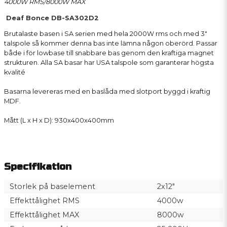
4000W RMS/8000W MAX
Deaf Bonce DB-SA302D2
Brutalaste basen i SA serien med hela 2000W rms och med 3"
talspole så kommer denna bas inte lämna någon oberörd. Passar
både i för lowbase till snabbare bas genom den kraftiga magnet
strukturen. Alla SA basar har USA talspole som garanterar högsta
kvalité
Basarna levereras med en baslåda med slotport byggd i kraftig
MDF.
Mått (L x H x D): 930x400x400mm
Specifikation
Storlek på baselement
2x12"
Effekttålighet RMS
4000w
Effekttålighet MAX
8000w