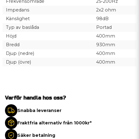
Frekvensområde
25-200Hz
Impedans
2x2 ohm
Känslighet
98dB
Typ av baslåda
Portad
Höjd
400mm
Bredd
930mm
Djup (nedre)
400mm
Djup (övre)
400mm
Varför handla hos oss?
Snabba leveranser
Fraktfria alternativ från 1000kr*
Säker betalning