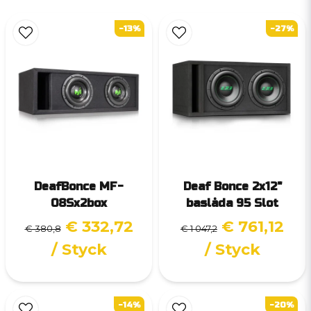
-13%
-27%
DeafBonce MF-
Deaf Bonce 2x12"
08Sx2box
baslåda 95 Slot
€ 332,72
€ 761,12
€ 380,8
€ 1 047,2
/ Styck
/ Styck
-14%
-20%