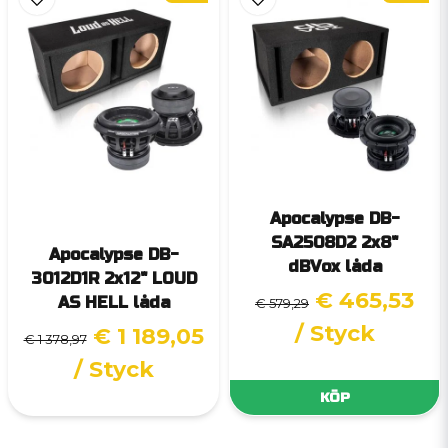
Apocalypse DB-
SA2508D2 2x8"
Apocalypse DB-
dBVox låda
3012D1R 2x12" LOUD
€ 465,53
AS HELL låda
€ 579,29
/ Styck
€ 1 189,05
€ 1 378,97
/ Styck
KÖP