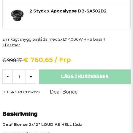
2 Styck x Apocalypse DB-SA302D2
En riktigt snygg baslåda med 2x12" 4000W RMS basar!
Läs mer
€ 760,65
/ Frp
€ 998,17
LÄGG I KUNDVAGNEN
-
+
Deaf Bonce
DB-SA302D2Newbox
Beskrivning
Deaf Bonce 2x12" LOUD AS HELL låda