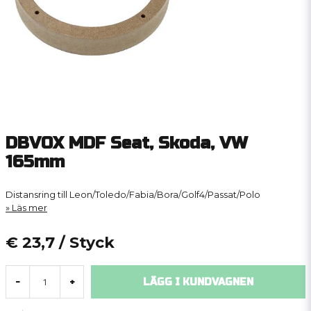
DBVOX MDF Seat, Skoda, VW
165mm
Distansring till Leon/Toledo/Fabia/Bora/Golf4/Passat/Polo
Läs mer
€ 23,7
/ Styck
LÄGG I KUNDVAGNEN
-
+