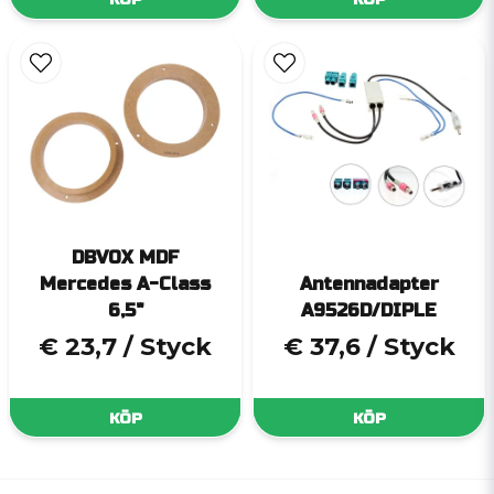
DBVOX MDF
Mercedes A-Class
Antennadapter
6,5"
A9526D/DIPLE
€ 23,7
/ Styck
€ 37,6
/ Styck
KÖP
KÖP