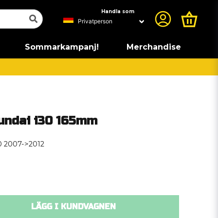
Handla som
Sommarkampanj!
Merchandise
ndai i30 165mm
30 2007->2012
LÄGG I KUNDVAGNEN