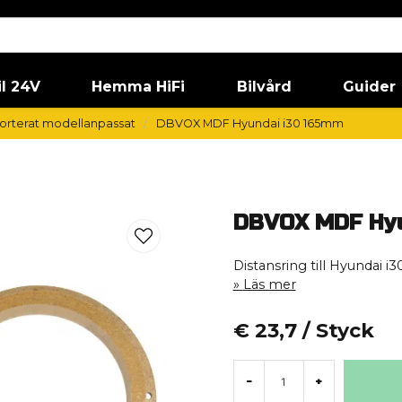
il 24V
Hemma HiFi
Bilvård
Guider
orterat modellanpassat
DBVOX MDF Hyundai i30 165mm
DBVOX MDF Hyu
Distansring till Hyundai i
Läs mer
€ 23,7
/ Styck
-
+