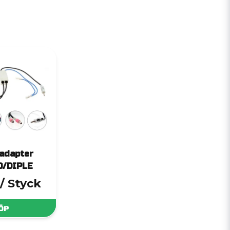
adapter
D/DIPLE
/ Styck
ÖP