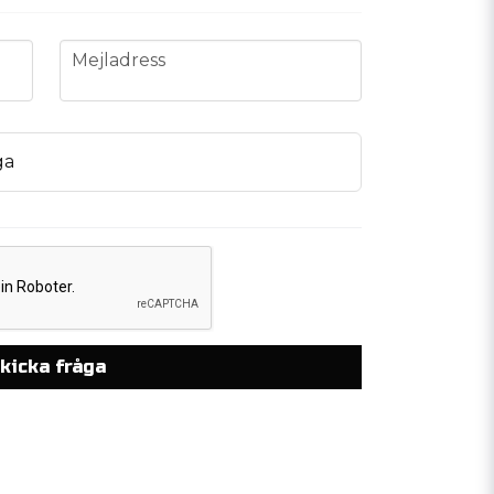
email
Mejladress
ga
kicka fråga