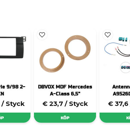
ie 9/98 2-
DBVOX MDF Mercedes
Antenn
IN
A-Class 6,5"
A9526
/ Styck
€ 23,7
/ Styck
€ 37,6
ÖP
KÖP
K