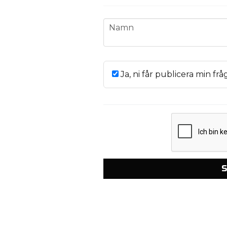
name
Namn
Ja, ni får publicera min frå
S