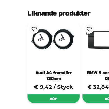
Liknande produkter
Audi A4 framdörr
BMW 3 ser
130mm
D
€ 9,42
/ Styck
€ 32,84
KÖP
K