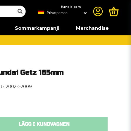
Handla som
Sommarkampanj!
Merchandise
ndai Getz 165mm
Getz 2002->2009
LÄGG I KUNDVAGNEN