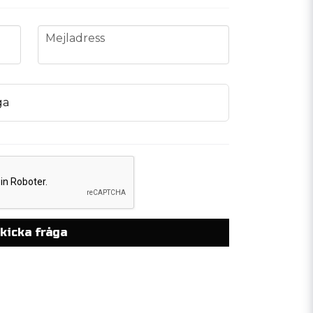
email
Mejladress
ga
kicka fråga