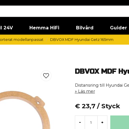
il 24V
Hemma HiFi
Bilvård
Guider
orterat modellanpassat
DBVOX MDF Hyundai Getz 165mm
DBVOX MDF Hyu
Distansring till Hyundai 
Läs mer
€ 23,7
/ Styck
-
+