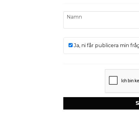
name
Namn
Ja, ni får publicera min frå
S