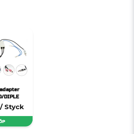
adapter
D/DIPLE
/ Styck
ÖP