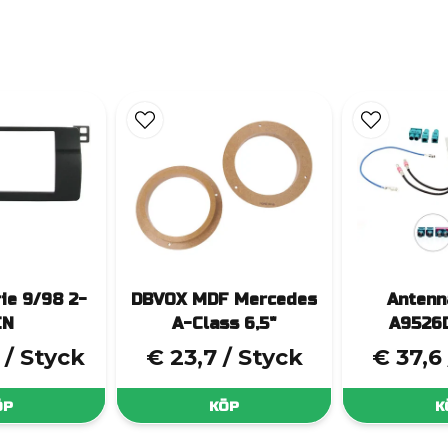
ie 9/98 2-
DBVOX MDF Mercedes
Antenn
IN
A-Class 6,5"
A9526
/ Styck
€ 23,7
/ Styck
€ 37,6
ÖP
KÖP
K