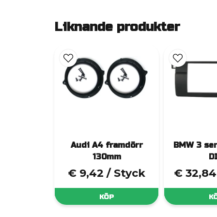
Liknande produkter
Audi A4 framdörr
BMW 3 ser
130mm
D
€ 9,42
/ Styck
€ 32,84
KÖP
K