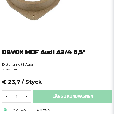
DBVOX MDF Audi A3/4 6,5"
Distansring till Audi
Läs mer
€ 23,7
/ Styck
LÄGG I KUNDVAGNEN
-
+
dBVox
MDF-D.04