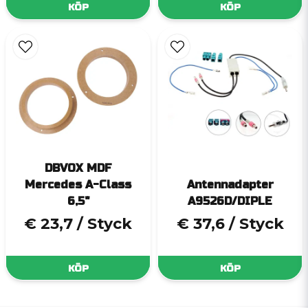
KÖP
KÖP
DBVOX MDF
Mercedes A-Class
Antennadapter
6,5"
A9526D/DIPLE
€ 23,7
/ Styck
€ 37,6
/ Styck
KÖP
KÖP