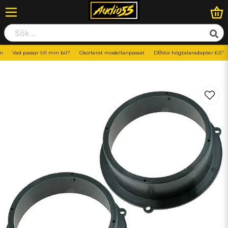
em
Vad passar till min bil?
Osorterat modellanpassat
DBVox högtalaradapter 6.5"