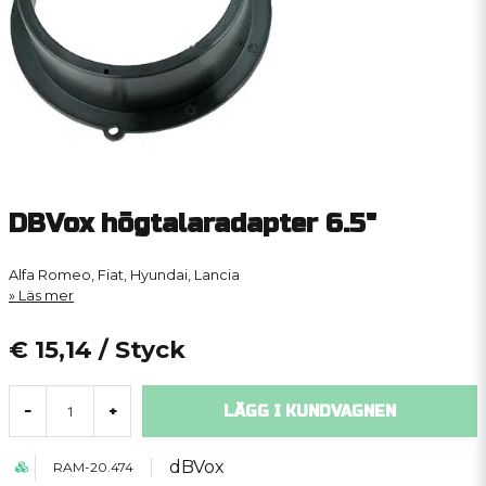
DBVox högtalaradapter 6.5"
Alfa Romeo, Fiat, Hyundai, Lancia
Läs mer
€ 15,14
/ Styck
LÄGG I KUNDVAGNEN
-
+
dBVox
RAM-20.474