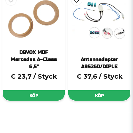
DBVOX MDF
Mercedes A-Class
Antennadapter
6,5"
A9526D/DIPLE
€ 23,7
/ Styck
€ 37,6
/ Styck
KÖP
KÖP