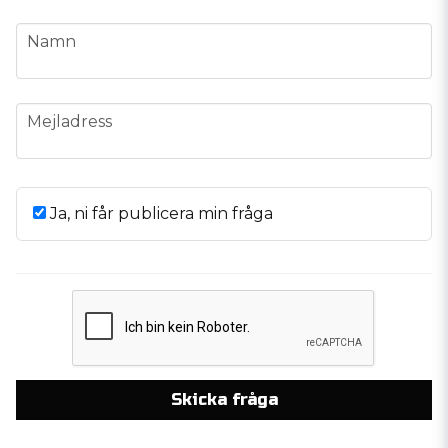
name
Namn
email
Mejladress
Ja, ni får publicera min fråga
Skicka fråga