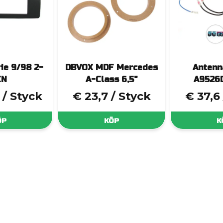
ie 9/98 2-
DBVOX MDF Mercedes
Antenn
IN
A-Class 6,5"
A9526
/ Styck
€ 23,7
/ Styck
€ 37,6
ÖP
KÖP
K