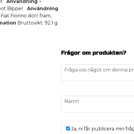
eot
Användning -
geot Bipper
Användning
iat Fiorino dörr fram,
rmation
Bruttovikt: 92.1 g
Frågor om produkten?
question
Fråga oss något om denna pr
name
Namn
Ja, ni får publicera min frå