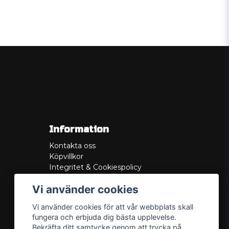
Information
Kontakta oss
Köpvillkor
Integritet & Cookiespolicy
Retur
Vi använder cookies
Service/Garanti
Felsökningsguider
Vi använder cookies för att vår webbplats skall
Lådritning
fungera och erbjuda dig bästa upplevelse.
Om oss
Bekräfta ditt samtycke genom att trycka på