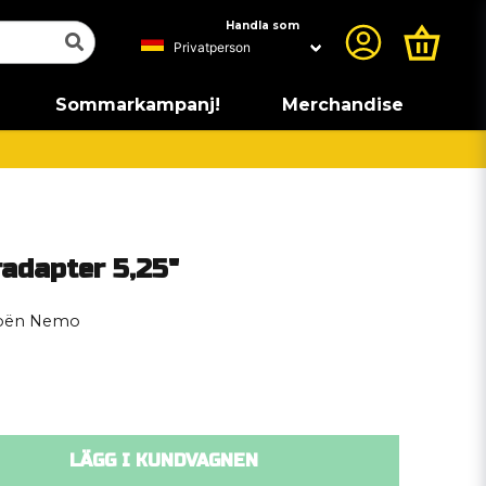
Handla som
Sommarkampanj!
Merchandise
adapter 5,25"
troën Nemo
LÄGG I KUNDVAGNEN