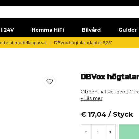
il 24V
Hemma HiFi
Bilvård
Guider
orterat modellanpassat
DBVox högtalaradapter 5,25"
DBVox högtalar
Citroën,Fiat,Peugeot; Ci
Läs mer
€ 17,04
/ Styck
-
+