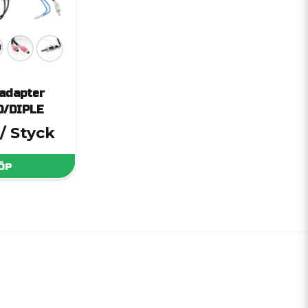
adapter
D/DIPLE
/ Styck
ÖP