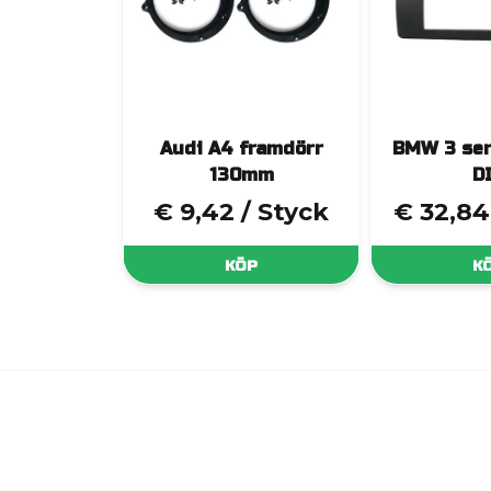
Audi A4 framdörr
BMW 3 ser
130mm
D
€ 9,42
/ Styck
€ 32,84
KÖP
K