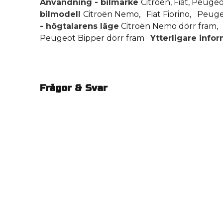
Användning - bilmärke
Citroën, Fiat, Peug
bilmodell
Citroën Nemo, Fiat Fiorino, Peu
- högtalarens läge
Citroën Nemo dörr fram, F
Peugeot Bipper dörr fram
Ytterligare info
Frågor & Svar