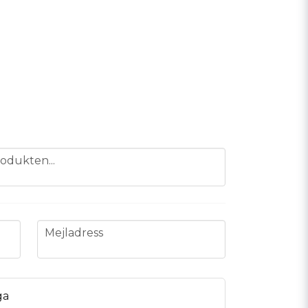
odukten...
email
Mejladress
ga